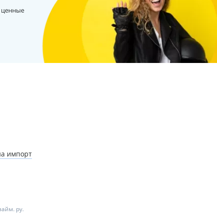
 ценные
на импорт
айм. ру.