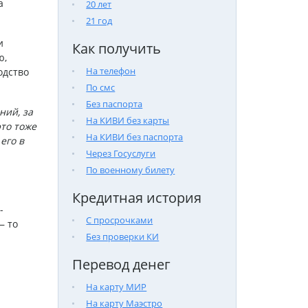
а
20 лет
21 год
и
Как получить
ю,
На телефон
одство
По смс
Без паспорта
ний, за
На КИВИ без карты
это тоже
На КИВИ без паспорта
его в
Через Госуслуги
По военному билету
Кредитная история
-
С просрочками
— то
Без проверки КИ
Перевод денег
На карту МИР
На карту Маэстро