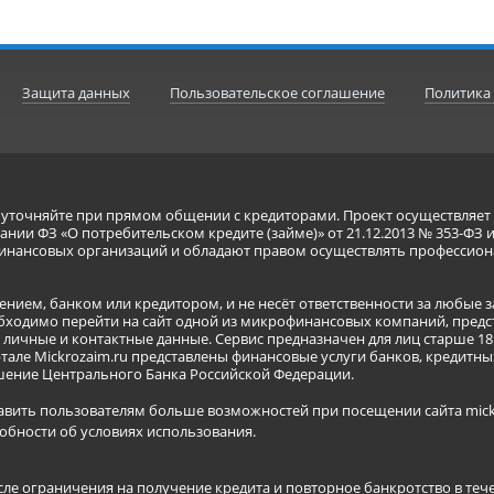
Защита данных
Пользовательское соглашение
Политика
я уточняйте при прямом общении с кредиторами. Проект осуществля
нии ФЗ «О потребительском кредите (займе)» от 21.12.2013 № 353-ФЗ 
инансовых организаций и обладают правом осуществлять профессион
ением, банком или кредитором, и не несёт ответственности за любые 
бходимо перейти на сайт одной из микрофинансовых компаний, предст
ичные и контактные данные. Сервис предназначен для лиц старше 18 
тале Mickrozaim.ru представлены финансовые услуги банков, кредит
ение Центрального Банка Российской Федерации.
авить пользователям больше возможностей при посещении сайта mickr
обности об условиях использования
.
сле ограничения на получение кредита и повторное банкротство в теч