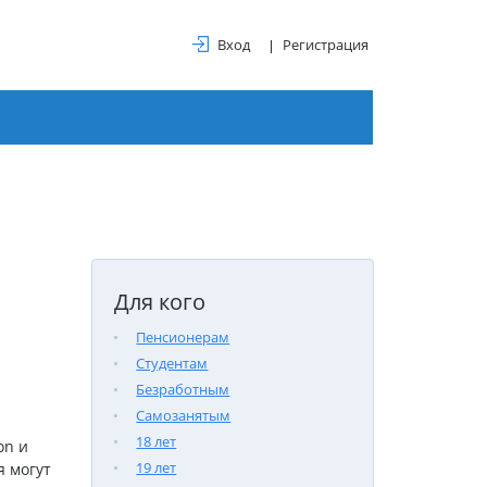
Вход
Регистрация
Для кого
Пенсионерам
Студентам
Безработным
Самозанятым
18 лет
on и
19 лет
я могут