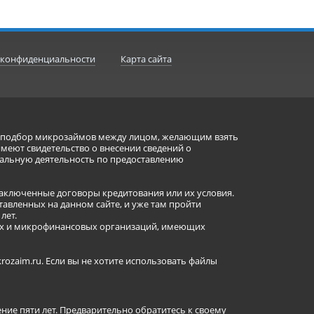
 конфиденциальности
Карта сайта
ет подбор микрозаймов между лицом, желающим взять
имеют свидетельство о внесении сведений о
альную деятельность по предоставлению
заключенные договоры кредитования или их условия.
авленных на данном сайте, и уже там пройти
лет.
ных и микрофинансовых организаций, имеющих
ozaim.ru. Если вы не хотите использовать файлы
ение пяти лет. Предварительно обратитесь к своему