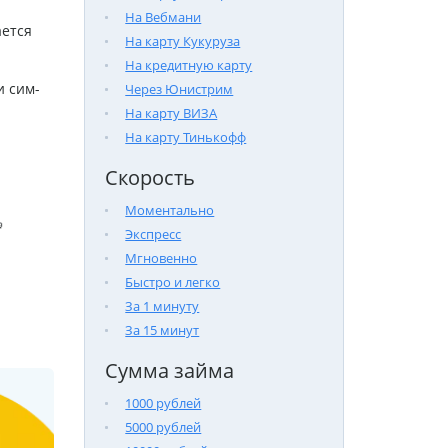
На Вебмани
ается
На карту Кукуруза
На кредитную карту
и сим-
Через Юнистрим
На карту ВИЗА
На карту Тинькофф
Скорость
Моментально

Экспресс
Мгновенно
Быстро и легко
За 1 минуту
За 15 минут
Сумма займа
1000 рублей
5000 рублей