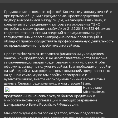
Предложение не является офертой. Конечные условия уточняйте
при прямом общении с кредиторами. Проект осуществляет
подбор микрозаймов между лицом, желающим взять займ, и
кредитными учреждениями, которые на основании ФЗ «О
потребительском кредите (займе)» от 21.12.2013 № 353-ФЗ имеют
свидетельство о внесении сведений о юридическом лице в
государственный реестр микрофинансовых организаций и
обладают правом осуществлять профессиональную деятельность
по предоставлению потребительских займов.
Проект mickrozaim.ru не является финансовым учреждением,
банком или кредитором, и не несёт ответственности за любые
заключенные договоры кредитования или их условия. Чтобы
оформить заявку на получение займа, Вам необходимо перейти
на сайт одной из микрофинансовых компаний, представленных
на данном сайте, и уже там пройти регистрацию и
аутентификацию, внести необходимые личные и контактные
данные. Сервис предназначен для лиц старше 18 лет.
На портале
Mickrozaim.ru
представлены финансовые услуги банков, кредитных и
микрофинансовых организаций, имеющих разрешение
Центрального Банка Российской Федерации.
Мы используем файлы cookie для того, чтобы предоставить
пользователям больше возможностей при посещении сайта