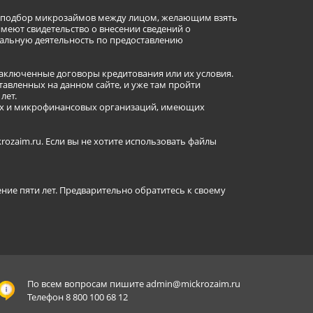
ет подбор микрозаймов между лицом, желающим взять
имеют свидетельство о внесении сведений о
альную деятельность по предоставлению
заключенные договоры кредитования или их условия.
авленных на данном сайте, и уже там пройти
лет.
ных и микрофинансовых организаций, имеющих
ozaim.ru. Если вы не хотите использовать файлы
ение пяти лет. Предварительно обратитесь к своему
По всем вопросам пишите
admin@mickrozaim.ru
Телефон 8 800 100 68 12