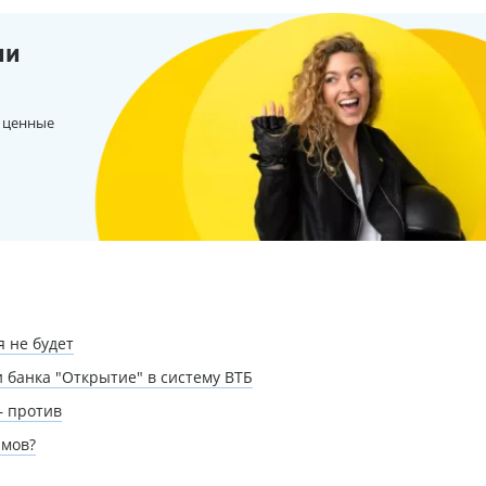
ии
 ценные
 не будет
банка "Открытие" в систему ВТБ
— против
ймов?