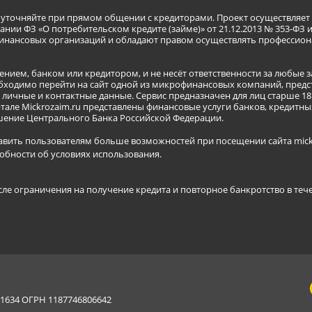
я уточняйте при прямом общении с кредиторами. Проект осуществля
нии ФЗ «О потребительском кредите (займе)» от 21.12.2013 № 353-ФЗ 
инансовых организаций и обладают правом осуществлять профессион
ением, банком или кредитором, и не несёт ответственности за любые 
бходимо перейти на сайт одной из микрофинансовых компаний, предст
ичные и контактные данные. Сервис предназначен для лиц старше 18 
тале Mickrozaim.ru представлены финансовые услуги банков, кредит
ение Центрального Банка Российской Федерации.
авить пользователям больше возможностей при посещении сайта mickr
обности об условиях использования
.
сле ограничения на получение кредита и повторное банкротство в теч
634 ОГРН 1187746806642