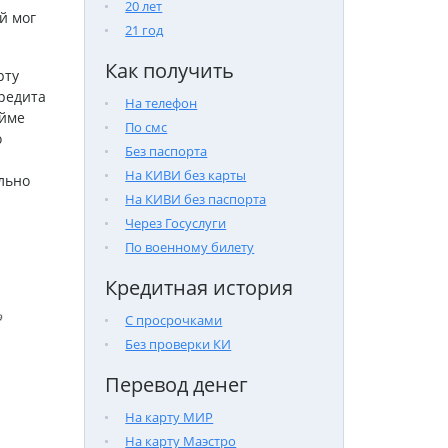
20 лет
й мог
21 год
Как получить
рту
редита
На телефон
айме
По смс
о
Без паспорта
На КИВИ без карты
льно
На КИВИ без паспорта
Через Госуслуги
По военному билету
Кредитная история

С просрочками
Без проверки КИ
Перевод денег
На карту МИР
На карту Маэстро