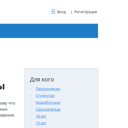
Вход
Регистрация
Для кого
ы
Пенсионерам
Студентам
Безработным
тому что
пных
Самозанятым
тования.
18 лет
19 лет