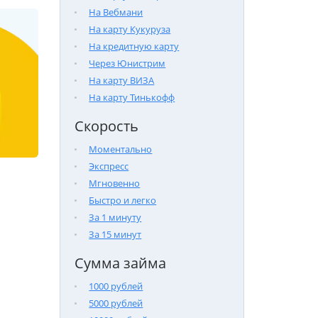
На Вебмани
На карту Кукуруза
На кредитную карту
Через Юнистрим
На карту ВИЗА
На карту Тинькофф
Скорость
Моментально
Экспресс
Мгновенно
Быстро и легко
За 1 минуту
За 15 минут
Сумма займа
1000 рублей
5000 рублей