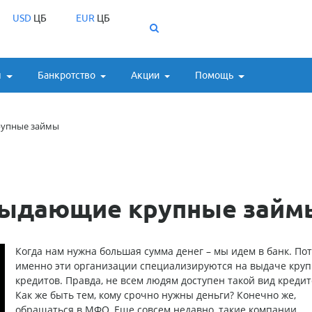
USD
ЦБ
EUR
ЦБ
ы
Банкротство
Акции
Помощь
рупные займы
выдающие крупные займ
Когда нам нужна большая сумма денег – мы идем в банк. По
именно эти организации специализируются на выдаче кру
кредитов. Правда, не всем людям доступен такой вид креди
Как же быть тем, кому срочно нужны деньги? Конечно же,
обращаться в МФО. Еще совсем недавно, такие компании