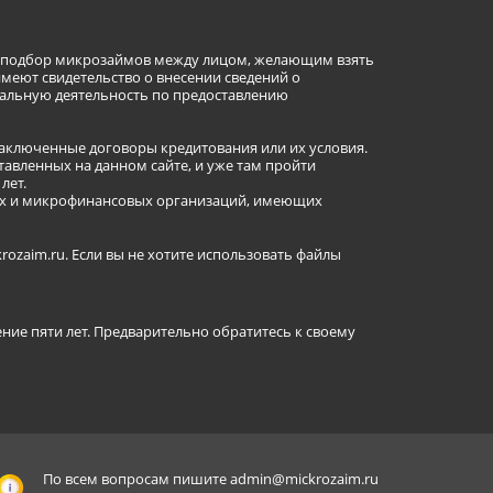
ет подбор микрозаймов между лицом, желающим взять
имеют свидетельство о внесении сведений о
альную деятельность по предоставлению
заключенные договоры кредитования или их условия.
авленных на данном сайте, и уже там пройти
лет.
ных и микрофинансовых организаций, имеющих
ozaim.ru. Если вы не хотите использовать файлы
ение пяти лет. Предварительно обратитесь к своему
По всем вопросам пишите
admin@mickrozaim.ru