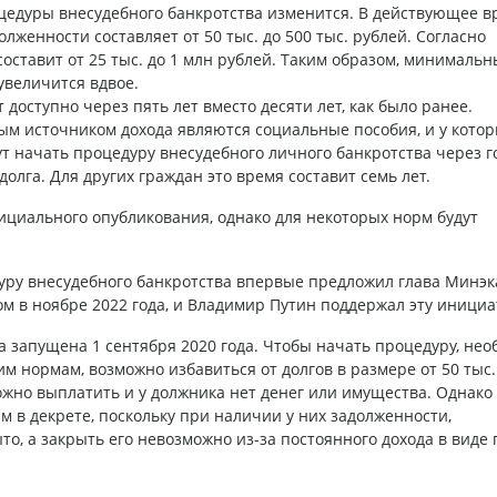
цедуры внесудебного банкротства изменится. В действующее в
олженности составляет от 50 тыс. до 500 тыс. рублей. Согласно
оставит от 25 тыс. до 1 млн рублей. Таким образом, минималь
увеличится вдвое.
доступно через пять лет вместо десяти лет, как было ранее.
м источником дохода являются социальные пособия, и у котор
т начать процедуру внесудебного личного банкротства через г
олга. Для других граждан это время составит семь лет.
фициального опубликования, однако для некоторых норм будут
ру внесудебного банкротства впервые предложил глава Минэк
 в ноябре 2022 года, и Владимир Путин поддержал эту инициа
а запущена 1 сентября 2020 года. Чтобы начать процедуру, нео
 нормам, возможно избавиться от долгов в размере от 50 тыс.
ожно выплатить и у должника нет денег или имущества. Однако
 в декрете, поскольку при наличии у них задолженности,
о, а закрыть его невозможно из-за постоянного дохода в виде