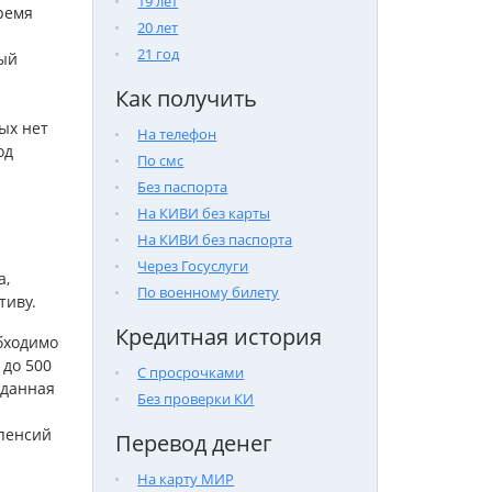
19 лет
ремя
20 лет
21 год
ный
Как получить
ых нет
На телефон
од
По смс
Без паспорта
На КИВИ без карты
На КИВИ без паспорта
Через Госуслуги
а,
По военному билету
тиву.
Кредитная история
бходимо
 до 500
С просрочками
 данная
Без проверки КИ
 пенсий
Перевод денег
На карту МИР