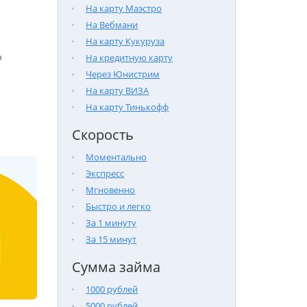
На карту Маэстро
На Вебмани
На карту Кукуруза
На кредитную карту

Через Юнистрим
На карту ВИЗА
На карту Тинькофф
Скорость
Моментально
Экспресс
Мгновенно
Быстро и легко
За 1 минуту
За 15 минут
Сумма займа
1000 рублей
5000 рублей