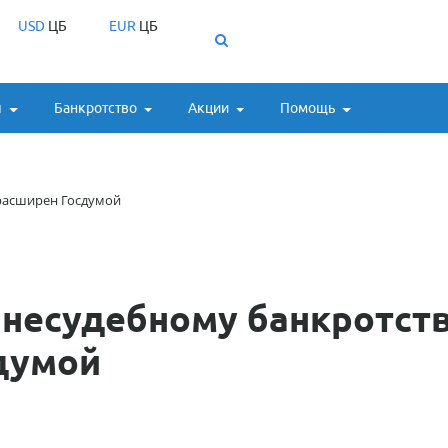
USD
ЦБ
EUR
ЦБ
ы
Банкротство
Акции
Помощь
 расширен Госдумой
внесудебному банкротст
думой