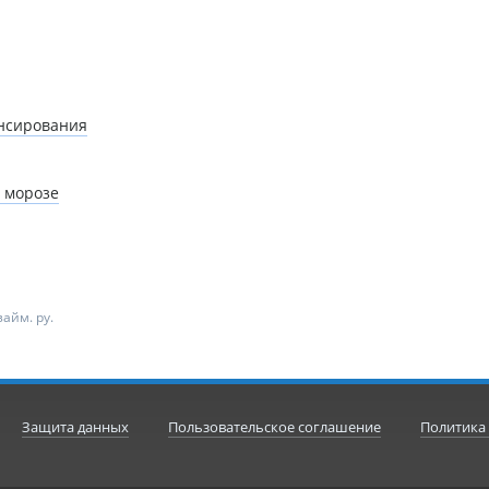
нсирования
 морозе
айм. ру.
Защита данных
Пользовательское соглашение
Политика