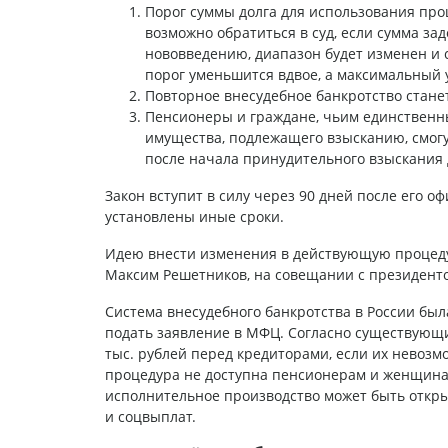
Порог суммы долга для использования про
возможно обратиться в суд, если сумма зад
нововведению, диапазон будет изменен и с
порог уменьшится вдвое, а максимальный 
Повторное внесудебное банкротство станет 
Пенсионеры и граждане, чьим единственны
имущества, подлежащего взысканию, смогу
после начала принудительного взыскания д
Закон вступит в силу через 90 дней после его о
установлены иные сроки.
Идею внести изменения в действующую процеду
Максим Решетников, на совещании с президентом
Система внесудебного банкротства в России был
подать заявление в МФЦ. Согласно существующим
тыс. рублей перед кредиторами, если их невозм
процедура не доступна пенсионерам и женщинам
исполнительное производство может быть открыт
и соцвыплат.