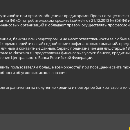
я уточняйте при прямом общении с кредиторами. Проект осуществля
нии ФЗ «О потребительском кредите (займе)» от 21.12.2013 № 353-ФЗ 
инансовых организаций и обладают правом осуществлять профессион
ением, банком или кредитором, и не несёт ответственности за любые 
бходимо перейти на сайт одной из микрофинансовых компаний, предст
ичные и контактные данные. Сервис предназначен для лиц старше 18 
тале Mickrozaim.ru представлены финансовые услуги банков, кредит
ение Центрального Банка Российской Федерации.
авить пользователям больше возможностей при посещении сайта mickr
обности об условиях использования
.
сле ограничения на получение кредита и повторное банкротство в теч