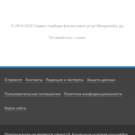
© 2014-2026 Сервис подбора финансовых услуг Микрозайм. ру.
Оставайтесь с нами:
О проекте
Контакты
Редакция и эксперты
Защита данных
Пользовательское соглашение
Политика конфиденциальности
Карта сайта
Предложение не является офертой. Конечные условия уточняйте