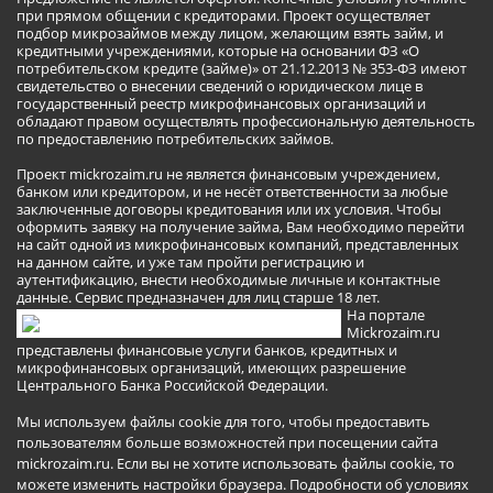
при прямом общении с кредиторами. Проект осуществляет
подбор микрозаймов между лицом, желающим взять займ, и
кредитными учреждениями, которые на основании ФЗ «О
потребительском кредите (займе)» от 21.12.2013 № 353-ФЗ имеют
свидетельство о внесении сведений о юридическом лице в
государственный реестр микрофинансовых организаций и
обладают правом осуществлять профессиональную деятельность
по предоставлению потребительских займов.
Проект mickrozaim.ru не является финансовым учреждением,
банком или кредитором, и не несёт ответственности за любые
заключенные договоры кредитования или их условия. Чтобы
оформить заявку на получение займа, Вам необходимо перейти
на сайт одной из микрофинансовых компаний, представленных
на данном сайте, и уже там пройти регистрацию и
аутентификацию, внести необходимые личные и контактные
данные. Сервис предназначен для лиц старше 18 лет.
На портале
Mickrozaim.ru
представлены финансовые услуги банков, кредитных и
микрофинансовых организаций, имеющих разрешение
Центрального Банка Российской Федерации.
Мы используем файлы cookie для того, чтобы предоставить
пользователям больше возможностей при посещении сайта
mickrozaim.ru. Если вы не хотите использовать файлы cookie, то
можете изменить настройки браузера.
Подробности об условиях