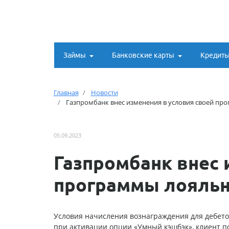
Займы
Банковские карты
Кредит
Главная
Новости
Газпромбанк внес изменения в условия своей пр
05.09.2023
Газпромбанк внес 
программы лояльн
Условия начисления вознаграждения для дебето
при активации опции «Умный кэшбэк», клиент п