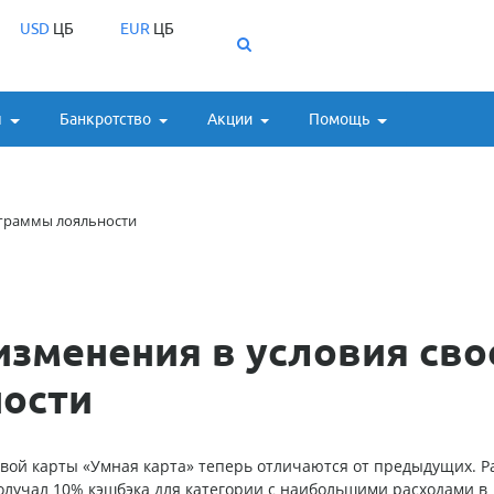
USD
ЦБ
EUR
ЦБ
ы
Банкротство
Акции
Помощь
ограммы лояльности
изменения в условия сво
ости
вой карты «Умная карта» теперь отличаются от предыдущих. Р
олучал 10% кэшбэка для категории с наибольшими расходами в