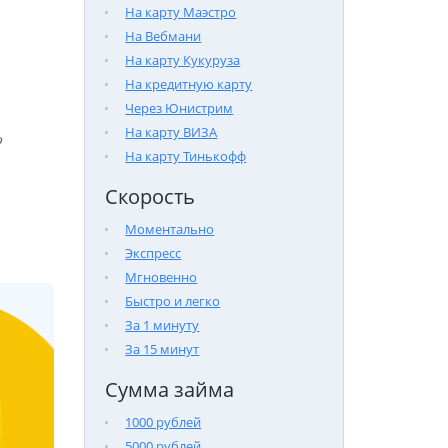
На карту Маэстро
На Вебмани
На карту Кукуруза
На кредитную карту
Через Юнистрим
На карту ВИЗА

На карту Тинькофф
Скорость
Моментально
Экспресс
Мгновенно
Быстро и легко
За 1 минуту
За 15 минут
Сумма займа
1000 рублей
5000 рублей