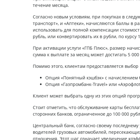
течение месяца.
Согласно новым условиям, при покупках в следу
транспорт», и «Аптеки», начисляются баллы в р
использовать для полной компенсации стоимости 
рубль, или конвертировать их в рубли, по курсу 1
При активации услуги «ГПБ Плюс», размер начи
сумма к выплате за месяц может достигать 5 000
Помимо этого, клиентам предоставляется выбор
Опция «Понятный кэшбэк» с начислением б
Опция «Газпромбанк-Travel» или «Аэрофло
Клиент может выбрать одну из этих опций прог
Стоит отметить, что обслуживание карты беспла
сторонних банков, ограниченное до 100 000 рубл
Центральный банк, согласно своему последнему
водителей грузовых автомобилей, пересекающих 
отношения. Этот шаг означает увеличение коэфф