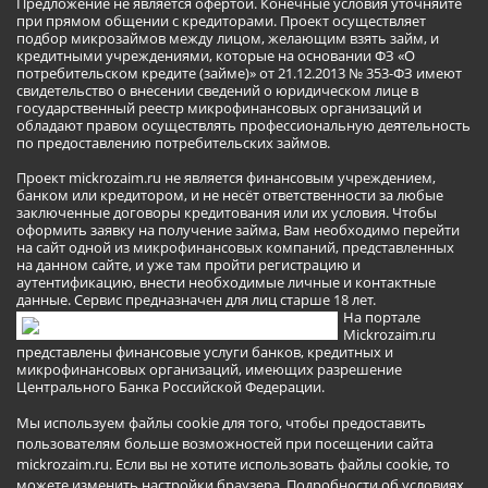
Предложение не является офертой. Конечные условия уточняйте
при прямом общении с кредиторами. Проект осуществляет
подбор микрозаймов между лицом, желающим взять займ, и
кредитными учреждениями, которые на основании ФЗ «О
потребительском кредите (займе)» от 21.12.2013 № 353-ФЗ имеют
свидетельство о внесении сведений о юридическом лице в
государственный реестр микрофинансовых организаций и
обладают правом осуществлять профессиональную деятельность
по предоставлению потребительских займов.
Проект mickrozaim.ru не является финансовым учреждением,
банком или кредитором, и не несёт ответственности за любые
заключенные договоры кредитования или их условия. Чтобы
оформить заявку на получение займа, Вам необходимо перейти
на сайт одной из микрофинансовых компаний, представленных
на данном сайте, и уже там пройти регистрацию и
аутентификацию, внести необходимые личные и контактные
данные. Сервис предназначен для лиц старше 18 лет.
На портале
Mickrozaim.ru
представлены финансовые услуги банков, кредитных и
микрофинансовых организаций, имеющих разрешение
Центрального Банка Российской Федерации.
Мы используем файлы cookie для того, чтобы предоставить
пользователям больше возможностей при посещении сайта
mickrozaim.ru. Если вы не хотите использовать файлы cookie, то
можете изменить настройки браузера.
Подробности об условиях