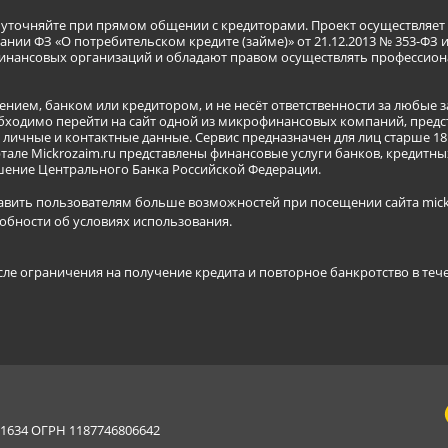
я уточняйте при прямом общении с кредиторами. Проект осуществля
нии ФЗ «О потребительском кредите (займе)» от 21.12.2013 № 353-ФЗ 
инансовых организаций и обладают правом осуществлять профессион
ением, банком или кредитором, и не несёт ответственности за любые 
бходимо перейти на сайт одной из микрофинансовых компаний, предст
ичные и контактные данные. Сервис предназначен для лиц старше 18 
тале Mickrozaim.ru представлены финансовые услуги банков, кредит
ение Центрального Банка Российской Федерации.
авить пользователям больше возможностей при посещении сайта mickr
обности об условиях использования
.
сле ограничения на получение кредита и повторное банкротство в теч
634 ОГРН 1187746806642