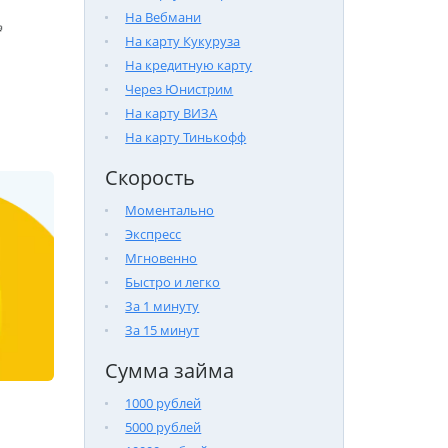
На Вебмани

На карту Кукуруза
На кредитную карту
Через Юнистрим
На карту ВИЗА
На карту Тинькофф
Скорость
Моментально
Экспресс
Мгновенно
Быстро и легко
За 1 минуту
За 15 минут
Сумма займа
1000 рублей
5000 рублей