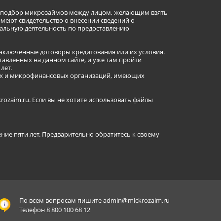
ет подбор микрозаймов между лицом, желающим взять
имеют свидетельство о внесении сведений о
альную деятельность по предоставлению
заключенные договоры кредитования или их условия.
авленных на данном сайте, и уже там пройти
лет.
ных и микрофинансовых организаций, имеющих
ozaim.ru. Если вы не хотите использовать файлы
ение пяти лет. Предварительно обратитесь к своему
По всем вопросам пишите
admin@mickrozaim.ru
Телефон 8 800 100 68 12