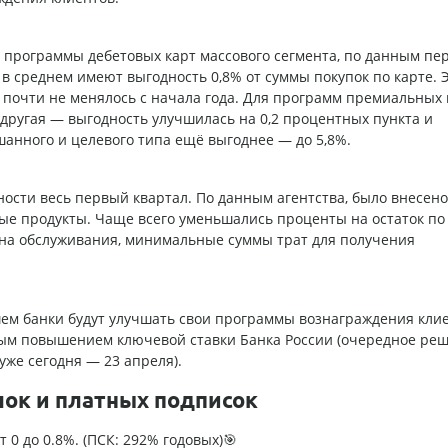
 программы дебетовых карт массового сегмента, по данным пе
 в среднем имеют выгодность 0,8% от суммы покупок по карте. 
 почти не менялось с начала года. Для программ премиальных 
другая — выгодность улучшилась на 0,2 процентных пункта и
анного и целевого типа ещё выгоднее — до 5,8%.
ости весь первый квартал. По данным агентства, было внесено
ые продукты. Чаще всего уменьшались проценты на остаток по
ена обслуживания, минимальные суммы трат для получения
шем банки будут улучшать свои программы вознаграждения клие
ым повышением ключевой ставки Банка России (очередное ре
уже сегодня — 23 апреля).
лок и платных подписок
т 0 до 0.8%. (ПСК: 292% годовых)🎯