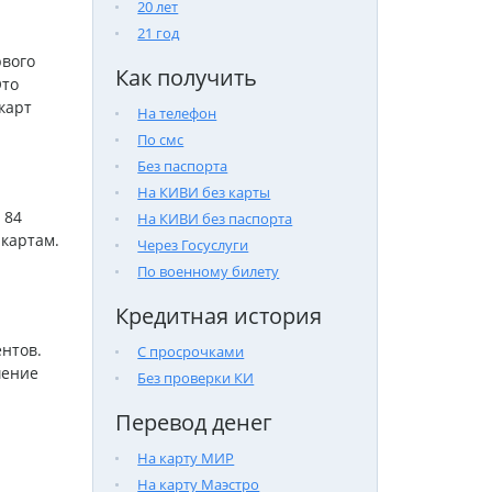
20 лет
21 год
рвого
Как получить
Это
карт
На телефон
По смс
Без паспорта
На КИВИ без карты
 84
На КИВИ без паспорта
 картам.
Через Госуслуги
По военному билету
Кредитная история
нтов.
С просрочками
шение
Без проверки КИ
Перевод денег
На карту МИР
На карту Маэстро