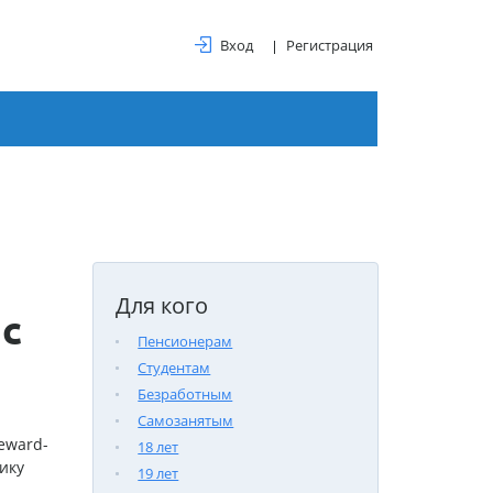
Вход
Регистрация
Для кого
с
Пенсионерам
Студентам
Безработным
Самозанятым
eward-
18 лет
ику
19 лет