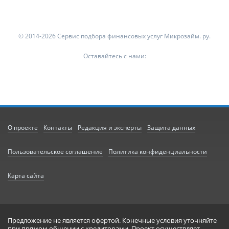
© 2014-2026 Сервис подбора финансовых услуг Микрозайм. ру.
Оставайтесь с нами:
О проекте
Контакты
Редакция и эксперты
Защита данных
Пользовательское соглашение
Политика конфиденциальности
Карта сайта
Предложение не является офертой. Конечные условия уточняйте
при прямом общении с кредиторами. Проект осуществляет