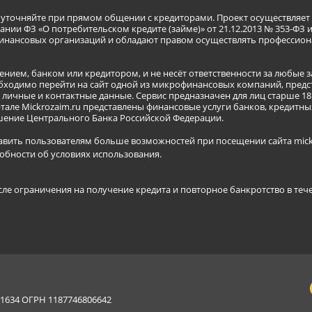
я уточняйте при прямом общении с кредиторами. Проект осуществля
нии ФЗ «О потребительском кредите (займе)» от 21.12.2013 № 353-ФЗ 
инансовых организаций и обладают правом осуществлять профессион
ением, банком или кредитором, и не несёт ответственности за любые 
бходимо перейти на сайт одной из микрофинансовых компаний, предст
ичные и контактные данные. Сервис предназначен для лиц старше 18 
тале Mickrozaim.ru представлены финансовые услуги банков, кредит
ение Центрального Банка Российской Федерации.
авить пользователям больше возможностей при посещении сайта mickr
обности об условиях использования
.
сле ограничения на получение кредита и повторное банкротство в теч
634 ОГРН 1187746806642