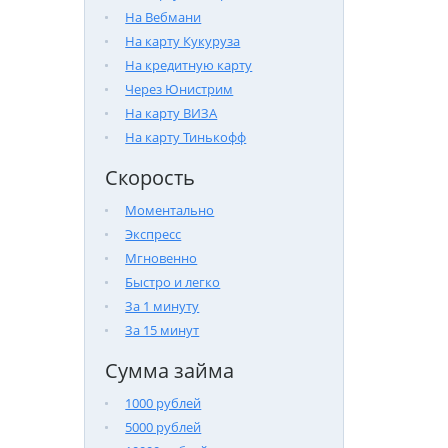
На Вебмани
На карту Кукуруза
На кредитную карту
Через Юнистрим
На карту ВИЗА
На карту Тинькофф
Скорость
Моментально
Экспресс
Мгновенно
Быстро и легко
За 1 минуту
За 15 минут
Сумма займа
1000 рублей
5000 рублей