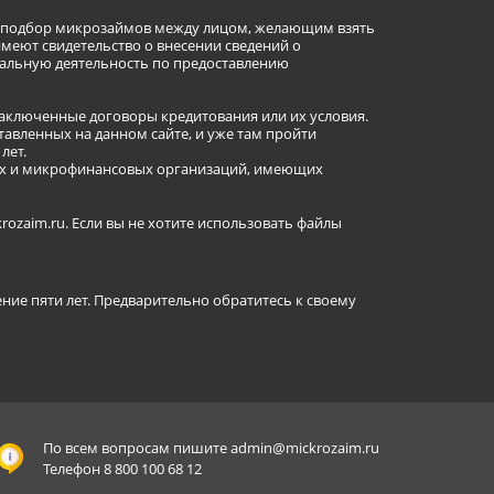
ет подбор микрозаймов между лицом, желающим взять
имеют свидетельство о внесении сведений о
альную деятельность по предоставлению
заключенные договоры кредитования или их условия.
авленных на данном сайте, и уже там пройти
лет.
ных и микрофинансовых организаций, имеющих
ozaim.ru. Если вы не хотите использовать файлы
ение пяти лет. Предварительно обратитесь к своему
По всем вопросам пишите
admin@mickrozaim.ru
Телефон 8 800 100 68 12