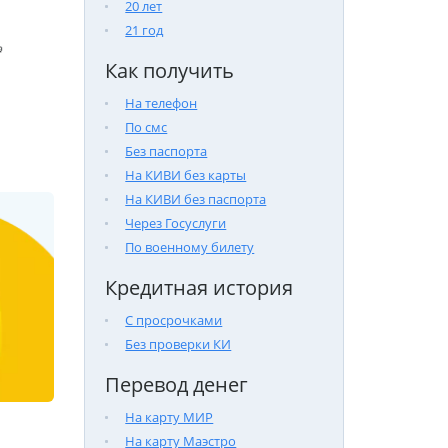
20 лет
21 год

Как получить
На телефон
По смс
Без паспорта
На КИВИ без карты
На КИВИ без паспорта
Через Госуслуги
По военному билету
Кредитная история
С просрочками
Без проверки КИ
Перевод денег
На карту МИР
На карту Маэстро