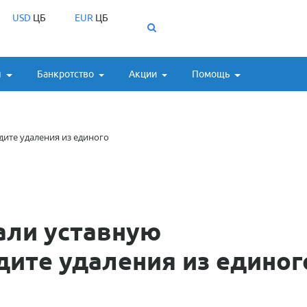
USD
ЦБ
EUR
ЦБ
ы
Банкротство
Акции
Помощь
ите удаления из единого
али уставную
ите удаления из единог