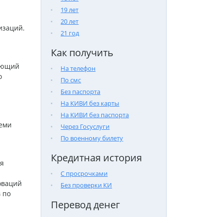
19 лет
20 лет
изаций.
21 год
Как получить
ляющий
На телефон
о
По смс
Без паспорта
На КИВИ без карты
На КИВИ без паспорта
еми
Через Госуслуги
По военному билету
Кредитная история
я
С просрочками
оваций
Без проверки КИ
 по
Перевод денег