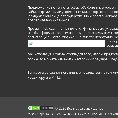
Предложение не является офертой. Конечные услови
займ, и кредитными учреждениями, которые на основа
юридическом лице в государственный реестр микроф
потребительских займов.
Проект mickrozaim.ru не является финансовым учрежд
Чтобы оформить заявку на получение займа, Вам нео
регистрацию и аутентификацию, внести необходимые л
На пор
разреш
Мы используем файлы cookie для того, чтобы предост
cookie, то можете изменить настройки браузера.
Подр
Банкротство влечет негативные последствия, в том чи
кредитору и в МФЦ.
© 2026 Все права защищены.
ООО "ЕДИНАЯ СЛУЖБА ПО БАНКРОТСТВУ" ИНН 7719481