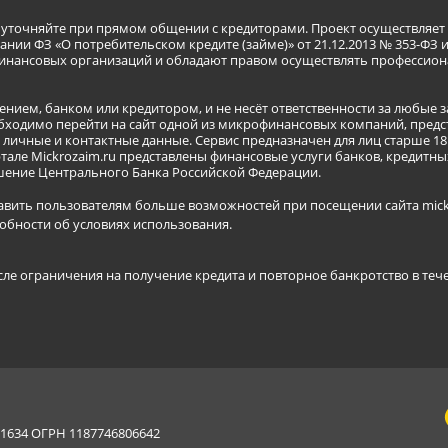
я уточняйте при прямом общении с кредиторами. Проект осуществля
нии ФЗ «О потребительском кредите (займе)» от 21.12.2013 № 353-ФЗ 
инансовых организаций и обладают правом осуществлять профессион
ением, банком или кредитором, и не несёт ответственности за любые 
бходимо перейти на сайт одной из микрофинансовых компаний, предст
ичные и контактные данные. Сервис предназначен для лиц старше 18 
тале Mickrozaim.ru представлены финансовые услуги банков, кредит
ение Центрального Банка Российской Федерации.
авить пользователям больше возможностей при посещении сайта mickr
обности об условиях использования
.
сле ограничения на получение кредита и повторное банкротство в теч
634 ОГРН 1187746806642