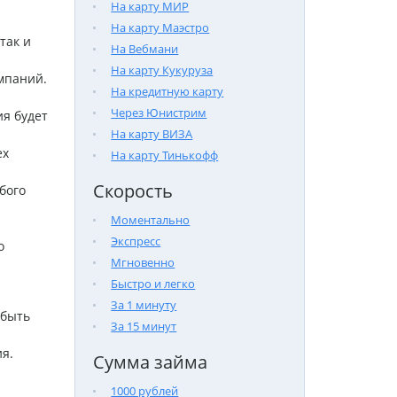
На карту МИР
На карту Маэстро
так и
На Вебмани
На карту Кукуруза
мпаний.
На кредитную карту
Через Юнистрим
я будет
На карту ВИЗА
ех
На карту Тинькофф
Скорость
бого
Моментально
Экспресс
о
Мгновенно
Быстро и легко
За 1 минуту
 быть
За 15 минут
я.
Сумма займа
1000 рублей