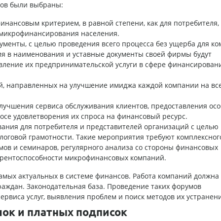
ов были выбраны:
инансовым критерием, в равной степени, как для потребителя, 
 микрофинансирования населения.
ументы, с целью проведения всего процесса без ущерба для ко
ия в наименования и уставные документы своей фирмы будут
вление их предпринимательской услуги в сфере финансировани
й, направленных на улучшение имиджа каждой компании на вс
лучшения сервиса обслуживания клиентов, предоставления осо
осе удовлетворения их спроса на финансовый ресурс.
ния для потребителя и представителей организаций с целью
логовой грамотности. Такие мероприятия требуют комплексног
ов и семинаров, регулярного анализа со стороны финансовых
курентоспособности микрофинансовых компаний.
амых актуальных в системе финансов. Работа компаний должна
аждан. Законодательная база. Проведение таких форумов
рвиса услуг, выявления проблем и поиск методов их устранени
лок и платных подписок