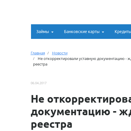
Займы
Банковские карты
Кредит
Главная
Новости
Не откорректировали уставную документацию - жд
реестра
06.04.2017
Не откорректиров
документацию - жд
реестра