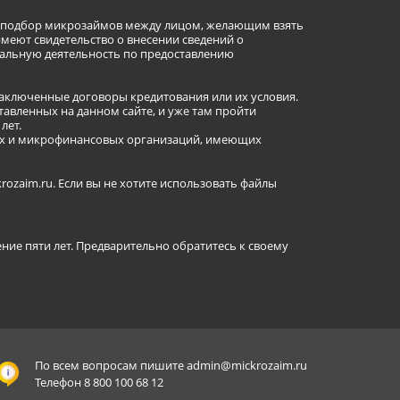
ет подбор микрозаймов между лицом, желающим взять
имеют свидетельство о внесении сведений о
альную деятельность по предоставлению
заключенные договоры кредитования или их условия.
авленных на данном сайте, и уже там пройти
лет.
ных и микрофинансовых организаций, имеющих
ozaim.ru. Если вы не хотите использовать файлы
ение пяти лет. Предварительно обратитесь к своему
По всем вопросам пишите
admin@mickrozaim.ru
Телефон 8 800 100 68 12