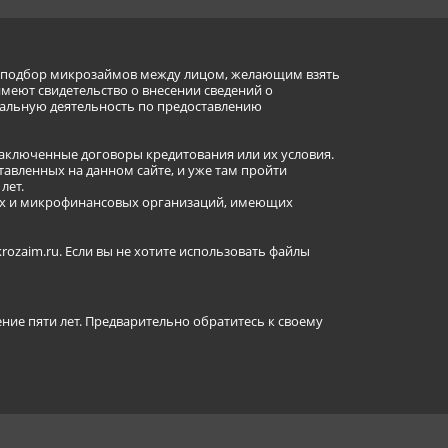
ет подбор микрозаймов между лицом, желающим взять
имеют свидетельство о внесении сведений о
альную деятельность по предоставлению
заключенные договоры кредитования или их условия.
авленных на данном сайте, и уже там пройти
лет.
ных и микрофинансовых организаций, имеющих
ozaim.ru. Если вы не хотите использовать файлы
ение пяти лет. Предварительно обратитесь к своему