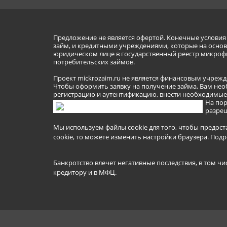
Предложение не является офертой. Конечные услови
займ, и кредитными учреждениями, которые на основа
юридическом лице в государственный реестр микроф
потребительских займов.
Проект mickrozaim.ru не является финансовым учрежд
Чтобы оформить заявку на получение займа, Вам нео
регистрацию и аутентификацию, внести необходимые л
На пор
разреш
Мы используем файлы cookie для того, чтобы предост
cookie, то можете изменить настройки браузера.
Подр
Банкротство влечет негативные последствия, в том чи
кредитору и в МФЦ.