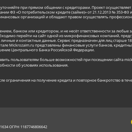
я уточняйте при прямом общении с кредиторами. Проект осуществля
нии ФЗ «О потребительском кредите (займе)» от 21.12.2013 № 353-ФЗ 
инансовых организаций и обладают правом осуществлять профессион
ением, банком или кредитором, и не несёт ответственности за любые 
бходимо перейти на сайт одной из микрофинансовых компаний, предст
ичные и контактные данные. Сервис предназначен для лиц старше 18 
тале Mickrozaim.ru представлены финансовые услуги банков, кредит
ение Центрального Банка Российской Федерации.
авить пользователям больше возможностей при посещении сайта mickr
обности об условиях использования
.
сле ограничения на получение кредита и повторное банкротство в теч
634 ОГРН 1187746806642