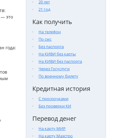
20 лет
21 год
тв:
 — это
Как получить
На телефон
По смс
Без паспорта
н года:
На КИВИ без карты
На КИВИ без паспорта
Через Госуслуги
тов
По военному билету
тным
Кредитная история
С просрочками
Без проверки КИ
Перевод денег

На карту МИР
На карту Маэстро