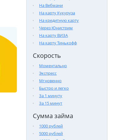
На Вебмани
На карту Кукуруза
На кредитную карту
Через Юнистрим
На карту ВИЗА
На карту Тинькофф
Скорость
Моментально
Экспресс
Мгновенно
Быстро и легко
За 1 минуту
За 15 минут
Сумма займа
1000 рублей
5000 рублей