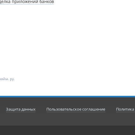
дделка приложений банков
айм. ру.
Защита данных
Пользовательское соглашение
Политика