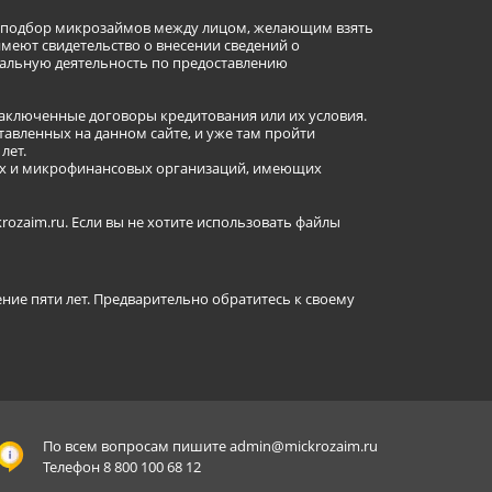
ет подбор микрозаймов между лицом, желающим взять
имеют свидетельство о внесении сведений о
альную деятельность по предоставлению
заключенные договоры кредитования или их условия.
авленных на данном сайте, и уже там пройти
лет.
ных и микрофинансовых организаций, имеющих
ozaim.ru. Если вы не хотите использовать файлы
ение пяти лет. Предварительно обратитесь к своему
По всем вопросам пишите
admin@mickrozaim.ru
Телефон 8 800 100 68 12