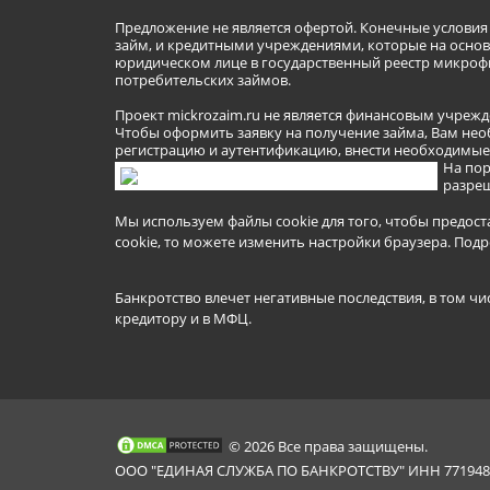
Предложение не является офертой. Конечные услови
займ, и кредитными учреждениями, которые на основа
юридическом лице в государственный реестр микроф
потребительских займов.
Проект mickrozaim.ru не является финансовым учрежд
Чтобы оформить заявку на получение займа, Вам нео
регистрацию и аутентификацию, внести необходимые л
На пор
разреш
Мы используем файлы cookie для того, чтобы предост
cookie, то можете изменить настройки браузера.
Подр
Банкротство влечет негативные последствия, в том чи
кредитору и в МФЦ.
© 2026 Все права защищены.
ООО "ЕДИНАЯ СЛУЖБА ПО БАНКРОТСТВУ" ИНН 7719481