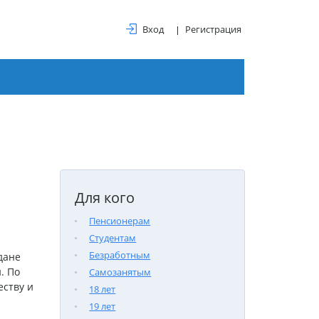
Вход
Регистрация
Для кого
Пенсионерам
Студентам
Безработным
дане
. По
Самозанятым
еству и
18 лет
19 лет