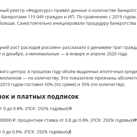
ный реестр «Федресурс» привёл данные о количестве банкротс
банкротами 119 049 граждан и ИП. По сравнению с 2019 годом,
 больше. Самостоятельно инициировали процедуру банкротства
ний рост расходов россиян» рассказало о динамике трат гражда
и декабре, а минимальные — в январе и апреле 2020 года.
кого центра: в прошлом году объём выданных ипотечных креди
7 миллионов — по количеству. Эти показатели признаны абсолю
019 годом составил 50% (по сумме) и 35% (по количеству).
лок и платных подписок
т 0 до 0.8%. (ПСК: 292% годовых)🎯
0000 ₽, процентная ставка от 0.8 до 0.8%. (ПСК: 292% годовых)
т 0 до 0.8%. (ПСК: 292% годовых)💰