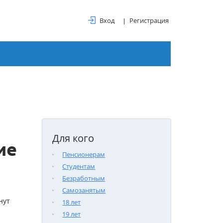
Вход
Регистрация
Для кого
ие
Пенсионерам
Студентам
Безработным
Самозанятым
нут
18 лет
19 лет