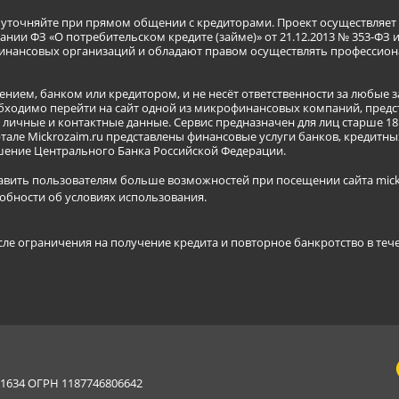
я уточняйте при прямом общении с кредиторами. Проект осуществля
нии ФЗ «О потребительском кредите (займе)» от 21.12.2013 № 353-ФЗ 
инансовых организаций и обладают правом осуществлять профессион
ением, банком или кредитором, и не несёт ответственности за любые 
бходимо перейти на сайт одной из микрофинансовых компаний, предст
ичные и контактные данные. Сервис предназначен для лиц старше 18 
тале Mickrozaim.ru представлены финансовые услуги банков, кредит
ение Центрального Банка Российской Федерации.
авить пользователям больше возможностей при посещении сайта mickr
обности об условиях использования
.
сле ограничения на получение кредита и повторное банкротство в теч
634 ОГРН 1187746806642