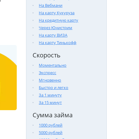

На Вебмани
На карту Кукуруза
На кредитную карту
Через Юнистрим
На карту ВИЗА
На карту Тинькофф
Скорость
Моментально
Экспресс
Мгновенно
Быстро и легко
За 1 минуту
За 15 минут
Сумма займа
1000 рублей
5000 рублей