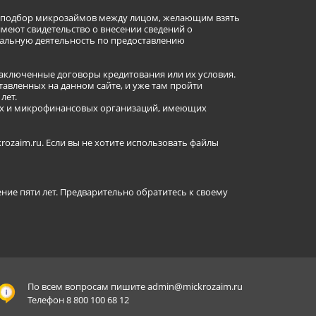
ет подбор микрозаймов между лицом, желающим взять
имеют свидетельство о внесении сведений о
альную деятельность по предоставлению
заключенные договоры кредитования или их условия.
авленных на данном сайте, и уже там пройти
лет.
ных и микрофинансовых организаций, имеющих
ozaim.ru. Если вы не хотите использовать файлы
ение пяти лет. Предварительно обратитесь к своему
По всем вопросам пишите
admin@mickrozaim.ru
Телефон 8 800 100 68 12