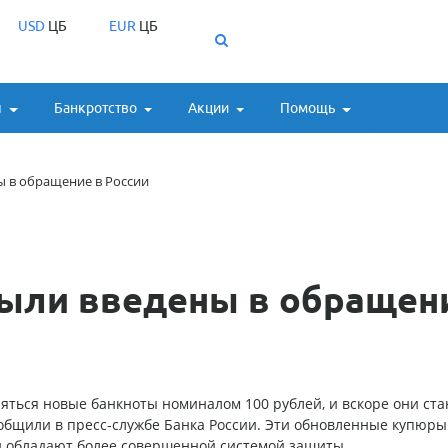
USD
ЦБ
EUR
ЦБ
ы
Банкротство
Акции
Помощь
 в обращение в России
ыли введены в обращен
яться новые банкноты номиналом 100 рублей, и вскоре они ста
ообщили в пресс-службе Банка России. Эти обновленные купюры
и обладают более совершенной системой защиты.