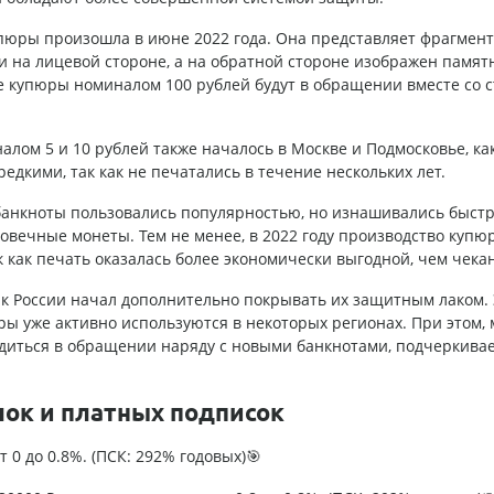
пюры произошла в июне 2022 года. Она представляет фрагмент
и на лицевой стороне, а на обратной стороне изображен памят
ые купюры номиналом 100 рублей будут в обращении вместе со 
алом 5 и 10 рублей также началось в Москве и Подмосковье, ка
дкими, так как не печатались в течение нескольких лет.
 банкноты пользовались популярностью, но изнашивались быстр
говечные монеты. Тем не менее, в 2022 году производство купю
 как печать оказалась более экономически выгодной, чем чекан
к России начал дополнительно покрывать их защитным лаком. 
юры уже активно используются в некоторых регионах. При этом,
одиться в обращении наряду с новыми банкнотами, подчеркива
лок и платных подписок
т 0 до 0.8%. (ПСК: 292% годовых)🎯