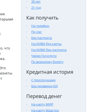
20 лет
21 год
ник
Как получить
старыми
На телефон
По смс
к
Без паспорта
На КИВИ без карты
о, что
На КИВИ без паспорта
р
Через Госуслуги
ка.
По военному билету
Это
Кредитная история
 монеты
ет
С просрочками
Без проверки КИ
Перевод денег
На карту МИР
На карту Маэстро