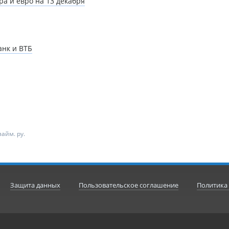
ра и евро на 13 декабря
нк и ВТБ
айм. ру.
Защита данных
Пользовательское соглашение
Политика