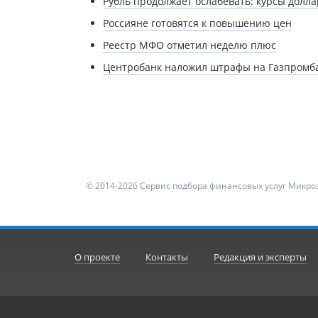
Рубль продолжает ослабевать: курсы долла
Россияне готовятся к повышению цен
Реестр МФО отметил неделю плюс
Центробанк наложил штрафы на Газпромба
© 2014-2026 Сервис подбора финансовых услуг Микроз
О проекте
Контакты
Редакция и эксперты