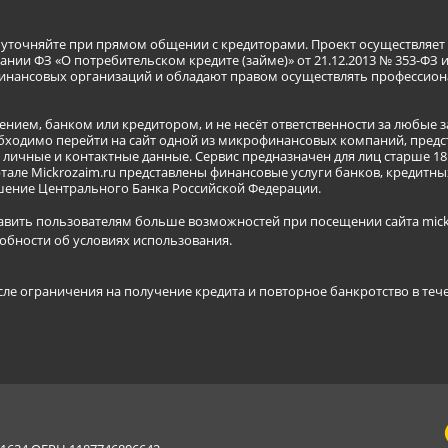
я уточняйте при прямом общении с кредиторами. Проект осуществля
нии ФЗ «О потребительском кредите (займе)» от 21.12.2013 № 353-ФЗ 
инансовых организаций и обладают правом осуществлять профессион
ением, банком или кредитором, и не несёт ответственности за любые 
бходимо перейти на сайт одной из микрофинансовых компаний, предст
ичные и контактные данные. Сервис предназначен для лиц старше 18 
тале Mickrozaim.ru представлены финансовые услуги банков, кредит
ение Центрального Банка Российской Федерации.
авить пользователям больше возможностей при посещении сайта mickr
обности об условиях использования
.
сле ограничения на получение кредита и повторное банкротство в теч