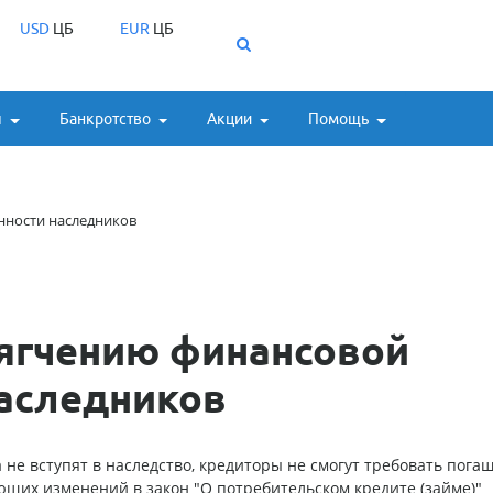
USD
ЦБ
EUR
ЦБ
ы
Банкротство
Акции
Помощь
нности наследников
ягчению финансовой
наследников
 не вступят в наследство, кредиторы не смогут требовать пога
ющих изменений в закон "О потребительском кредите (займе)"