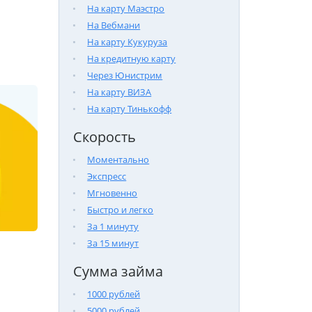
На карту Маэстро
На Вебмани
На карту Кукуруза
На кредитную карту
Через Юнистрим
На карту ВИЗА
На карту Тинькофф
Скорость
Моментально
Экспресс
Мгновенно
Быстро и легко
За 1 минуту
За 15 минут
Сумма займа
1000 рублей
5000 рублей