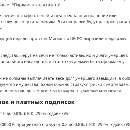
бщает "Парламентская газета".
исления штрафов, пеней и неустоек за неисполнение или
в случае смерти заемщика. Эти поправки будут распространять
ы.
екущей неделе, при этом Минюст и ЦБ РФ выразили поддержку
ледство, берут на себя не только активы, но и долги умершего
 остального наследства, и этот отказ должен быть оформлен у
 не обязаны выплачивать весь долг умершего заемщика, а об
едуемого имущества. Банки обычно страхуют риски смерти заем
ли полностью долг может быть покрыт страховой компанией.
лок и платных подписок
т 0 до 0.8%. (ПСК: 292% годовых)🎯
0000 ₽, процентная ставка от 0.8 до 0.8%. (ПСК: 292% годовых)