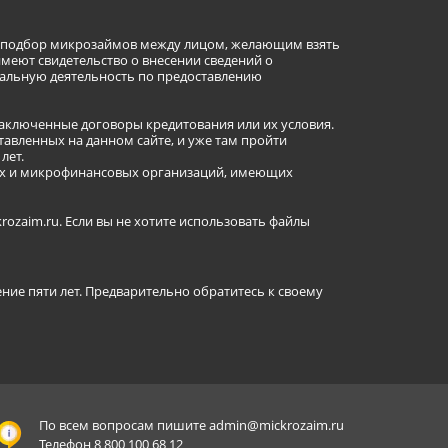
ет подбор микрозаймов между лицом, желающим взять
имеют свидетельство о внесении сведений о
альную деятельность по предоставлению
заключенные договоры кредитования или их условия.
авленных на данном сайте, и уже там пройти
лет.
ных и микрофинансовых организаций, имеющих
ozaim.ru. Если вы не хотите использовать файлы
ение пяти лет. Предварительно обратитесь к своему
По всем вопросам пишите
admin@mickrozaim.ru
Телефон 8 800 100 68 12