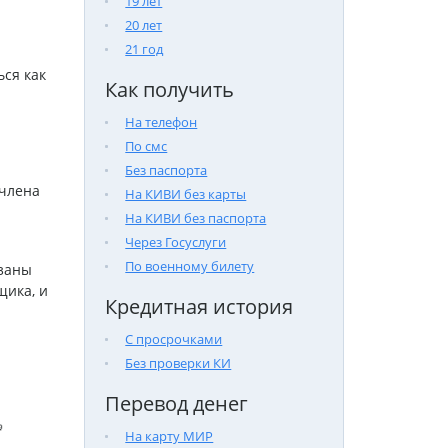
19 лет
20 лет
21 год
ся как
Как получить
На телефон
По смс
Без паспорта
 члена
На КИВИ без карты
На КИВИ без паспорта
Через Госуслуги
По военному билету
язаны
щика, и
Кредитная история
С просрочками
Без проверки КИ
Перевод денег

На карту МИР