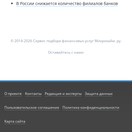
В России снижается количество филиалов банков
© 2014-2026 Сервис подбора финансовых услуг Микрозайм. ру.
Оставайтесь с нами:
О проекте
Контакты
Редакция и эксперты
Защита данных
Пользовательское соглашение
Политика конфиденциальности
Карта сайта