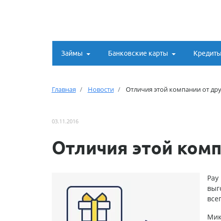
Займы
Банковские карты
Кредит
Главная
Новости
Отличия этой компании от др
03.11.2016
Отличия этой комп
Pay 
выг
все
Мик