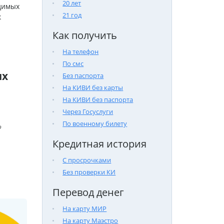
20 лет
одимых
21 год
к
Как получить
На телефон
По смс
ых
Без паспорта
На КИВИ без карты
На КИВИ без паспорта
Через Госуслуги
По военному билету

Кредитная история
С просрочками
Без проверки КИ
Перевод денег
На карту МИР
На карту Маэстро