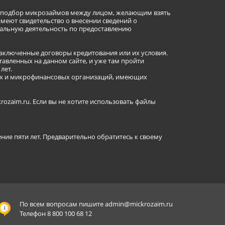
ет подбор микрозаймов между лицом, желающим взять
имеют свидетельство о внесении сведений о
альную деятельность по предоставлению
заключенные договоры кредитования или их условия.
авленных на данном сайте, и уже там пройти
лет.
ных и микрофинансовых организаций, имеющих
ozaim.ru. Если вы не хотите использовать файлы
ение пяти лет. Предварительно обратитесь к своему
По всем вопросам пишите
admin@mickrozaim.ru
Телефон 8 800 100 68 12