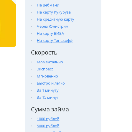
На Вебмани
На карту Кукуруза
На кредитную карту
Через Юнистрим
На карту ВИЗА
На карту Тинькофф
Скорость
Моментально
Экспресс
Мгновенно
Быстро и легко
За 1 минуту
За 15 минут
Сумма займа
1000 рублей
5000 рублей