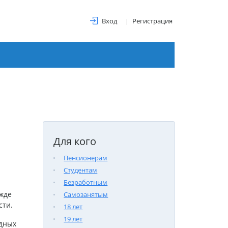
Вход
Регистрация
Для кого
Пенсионерам
Студентам
Безработным
жде
Самозанятым
сти.
18 лет
19 лет
одных