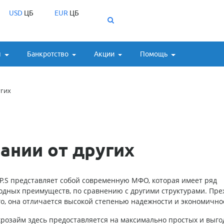
USD
ЦБ
EUR
ЦБ
ы
Банкротство
Акции
Помощь
угих
ании от других
P.S
представляет собой современную МФО, которая имеет ряд
одных преимуществ, по сравнению с другими структурами. Пре
го, она отличается высокой степенью надежности и экономично
розайм здесь предоставляется на максимально простых и выг