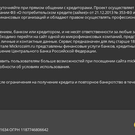
я уточняйте при прямом общении с кредиторами. Проект осуществля
нии ФЗ «О потребительском кредите (займе)» от 21.12.2013 № 353-ФЗ 
инансовых организаций и обладают правом осуществлять профессион
ением, банком или кредитором, и не несёт ответственности за любые 
бходимо перейти на сайт одной из микрофинансовых компаний, предст
ичные и контактные данные. Сервис предназначен для лиц старше 18 
тале Mickrozaim.ru представлены финансовые услуги банков, кредит
ение Центрального Банка Российской Федерации.
авить пользователям больше возможностей при посещении сайта mickr
обности об условиях использования
.
сле ограничения на получение кредита и повторное банкротство в теч
634 ОГРН 1187746806642