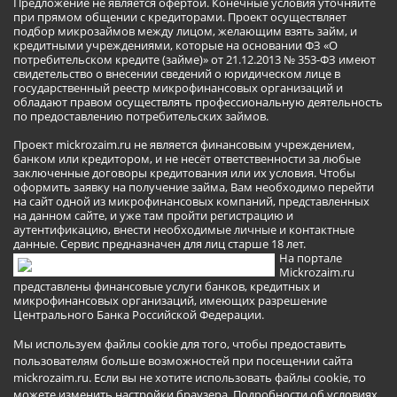
Предложение не является офертой. Конечные условия уточняйте
при прямом общении с кредиторами. Проект осуществляет
подбор микрозаймов между лицом, желающим взять займ, и
кредитными учреждениями, которые на основании ФЗ «О
потребительском кредите (займе)» от 21.12.2013 № 353-ФЗ имеют
свидетельство о внесении сведений о юридическом лице в
государственный реестр микрофинансовых организаций и
обладают правом осуществлять профессиональную деятельность
по предоставлению потребительских займов.
Проект mickrozaim.ru не является финансовым учреждением,
банком или кредитором, и не несёт ответственности за любые
заключенные договоры кредитования или их условия. Чтобы
оформить заявку на получение займа, Вам необходимо перейти
на сайт одной из микрофинансовых компаний, представленных
на данном сайте, и уже там пройти регистрацию и
аутентификацию, внести необходимые личные и контактные
данные. Сервис предназначен для лиц старше 18 лет.
На портале
Mickrozaim.ru
представлены финансовые услуги банков, кредитных и
микрофинансовых организаций, имеющих разрешение
Центрального Банка Российской Федерации.
Мы используем файлы cookie для того, чтобы предоставить
пользователям больше возможностей при посещении сайта
mickrozaim.ru. Если вы не хотите использовать файлы cookie, то
можете изменить настройки браузера.
Подробности об условиях