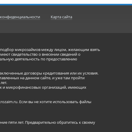
 конфиденциальности
Карта сайта
ет подбор микрозаймов между лицом, желающим взять
имеют свидетельство о внесении сведений о
альную деятельность по предоставлению
заключенные договоры кредитования или их условия.
авленных на данном сайте, и уже там пройти
лет.
ных и микрофинансовых организаций, имеющих
ozaim.ru. Если вы не хотите использовать файлы
ение пяти лет. Предварительно обратитесь к своему