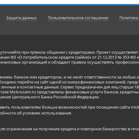
Защита данных
Пользовательское соглашение
Политика
я уточняйте при прямом общении с кредиторами. Проект осуществля
нии ФЗ «О потребительском кредите (займе)» от 21.12.2013 № 353-ФЗ 
инансовых организаций и обладают правом осуществлять профессион
ением, банком или кредитором, и не несёт ответственности за любые 
бходимо перейти на сайт одной из микрофинансовых компаний, предст
ичные и контактные данные. Сервис предназначен для лиц старше 18 
тале Mickrozaim.ru представлены финансовые услуги банков, кредит
ение Центрального Банка Российской Федерации.
авить пользователям больше возможностей при посещении сайта mickr
обности об условиях использования
.
сле ограничения на получение кредита и повторное банкротство в теч