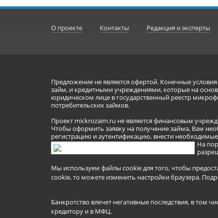
О проекте
Контакты
Редакция и эксперты
Предложение не является офертой. Конечные услови
займ, и кредитными учреждениями, которые на основа
юридическом лице в государственный реестр микроф
потребительских займов.
Проект mickrozaim.ru не является финансовым учрежд
Чтобы оформить заявку на получение займа, Вам нео
регистрацию и аутентификацию, внести необходимые л
На пор
разреш
Мы используем файлы cookie для того, чтобы предост
cookie, то можете изменить настройки браузера.
Подр
Банкротство влечет негативные последствия, в том чи
кредитору и в МФЦ.