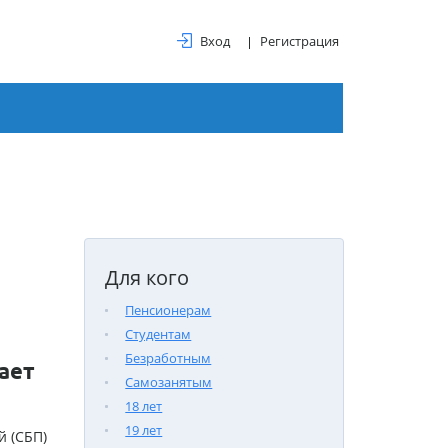
Вход
Регистрация
Для кого
Пенсионерам
Студентам
Безработным
ает
Самозанятым
18 лет
19 лет
 (СБП)