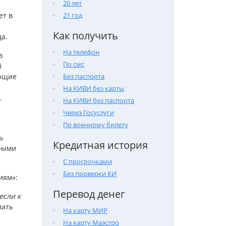
20 лет
ет в
21 год
Как получить
а.
На телефон
в
По смс
й
ующие
Без паспорта
На КИВИ без карты
.
На КИВИ без паспорта
Через Госуслуги
По военному билету
ь
Кредитная история
орыми
С просрочками
Без проверки КИ
иям»:
Перевод денег
если к
лать
На карту МИР
На карту Маэстро