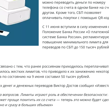
можно переводить деньги по номеру
телефона со счета в одном банке на сч
другом. Кроме того, СБП позволяет
оплачивать покупки с помощью QR-код
С 11 июня вступили в силу изменения 
Положение Банка России «О платежно
системе Банка России», регламентир
повышение минимального лимита для
переводов по СБП до 150 тысяч рублей
связано с тем, что ранее россиянам приходилось переплачиват
вилось жестких лимитов, что приводило к их занижению некот
 по состоянию на 9 июня составил 50 тысяч рублей.
х денег и денежных переводов Виктор Достов сообщил «Извест
ко вопросов. Лимиты играют роль в обеспечении безопасности: 
ожет проще похитить их со счета — теперь это можно будет сде
но и сразу в больших объемах»