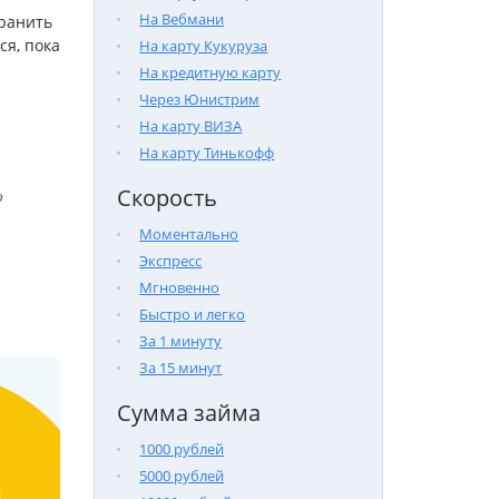
На Вебмани
хранить
ся, пока
На карту Кукуруза
На кредитную карту
Через Юнистрим
На карту ВИЗА
На карту Тинькофф
Скорость

Моментально
Экспресс
Мгновенно
Быстро и легко
За 1 минуту
За 15 минут
Сумма займа
1000 рублей
5000 рублей