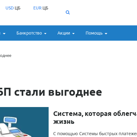
USD
ЦБ
EUR
ЦБ
ы
Банкротство
Акции
Помощь
годнее
БП стали выгоднее
Система, которая облегч
жизнь
С помощью Системы быстрых платежей