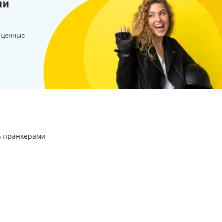
ии
 ценные
ь пранкерами