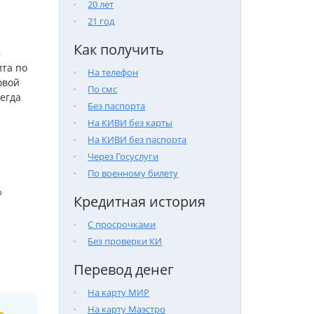
20 лет
21 год
Как получить
–
та по
На телефон
овой
По смс
егда
Без паспорта
На КИВИ без карты
На КИВИ без паспорта
Через Госуслуги
По военному билету

Кредитная история
С просрочками
Без проверки КИ
Перевод денег
На карту МИР
На карту Маэстро