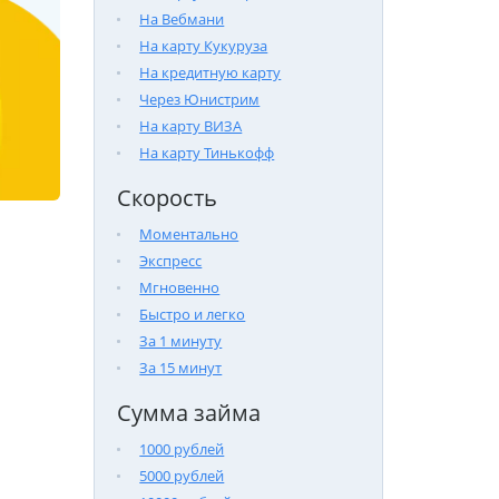
На Вебмани
На карту Кукуруза
На кредитную карту
Через Юнистрим
На карту ВИЗА
На карту Тинькофф
Скорость
Моментально
Экспресс
Мгновенно
Быстро и легко
За 1 минуту
За 15 минут
Сумма займа
1000 рублей
5000 рублей