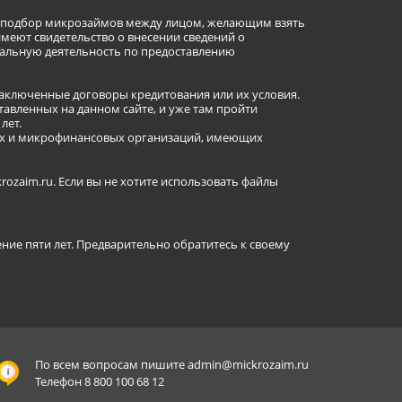
ет подбор микрозаймов между лицом, желающим взять
имеют свидетельство о внесении сведений о
альную деятельность по предоставлению
заключенные договоры кредитования или их условия.
авленных на данном сайте, и уже там пройти
лет.
ных и микрофинансовых организаций, имеющих
ozaim.ru. Если вы не хотите использовать файлы
ение пяти лет. Предварительно обратитесь к своему
По всем вопросам пишите
admin@mickrozaim.ru
Телефон 8 800 100 68 12