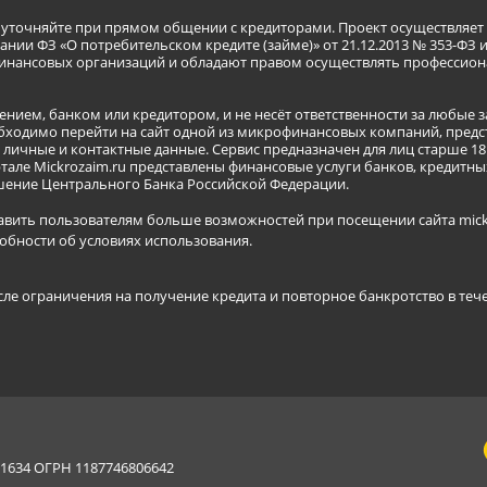
я уточняйте при прямом общении с кредиторами. Проект осуществля
нии ФЗ «О потребительском кредите (займе)» от 21.12.2013 № 353-ФЗ 
инансовых организаций и обладают правом осуществлять профессион
ением, банком или кредитором, и не несёт ответственности за любые 
бходимо перейти на сайт одной из микрофинансовых компаний, предст
ичные и контактные данные. Сервис предназначен для лиц старше 18 
тале Mickrozaim.ru представлены финансовые услуги банков, кредит
ение Центрального Банка Российской Федерации.
авить пользователям больше возможностей при посещении сайта mickr
обности об условиях использования
.
сле ограничения на получение кредита и повторное банкротство в теч
634 ОГРН 1187746806642