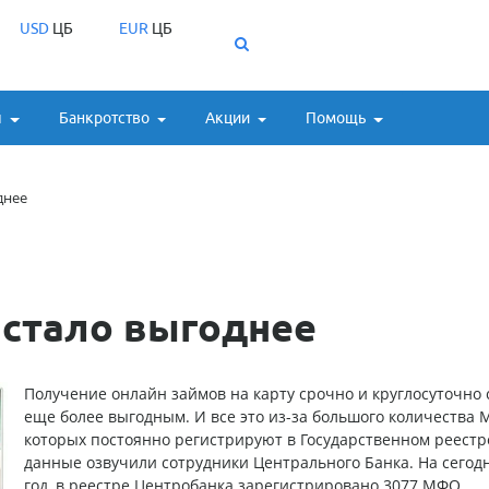
USD
ЦБ
EUR
ЦБ
ы
Банкротство
Акции
Помощь
днее
 стало выгоднее
Получение
онлайн займов на карту срочно и круглосуточно
еще более выгодным. И все это из-за большого количества 
которых постоянно регистрируют в Государственном реестр
данные озвучили сотрудники Центрального Банка. На сего
год, в реестре Центробанка зарегистрировано 3077 МФО.