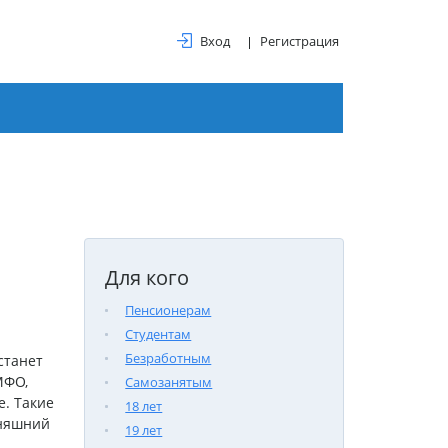
Вход
Регистрация
Для кого
Пенсионерам
Студентам
Безработным
станет
МФО,
Самозанятым
е. Такие
18 лет
дняшний
19 лет