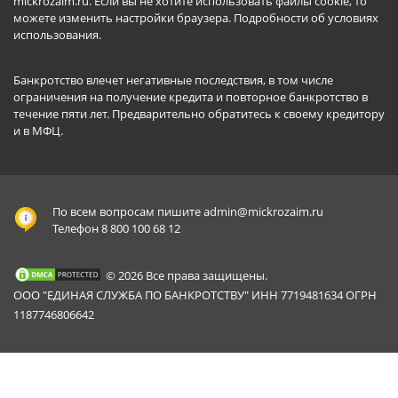
mickrozaim.ru. Если вы не хотите использовать файлы cookie, то
можете изменить настройки браузера.
Подробности об условиях
использования
.
Банкротство влечет негативные последствия, в том числе
ограничения на получение кредита и повторное банкротство в
течение пяти лет. Предварительно обратитесь к своему кредитору
и в МФЦ.
По всем вопросам пишите
admin@mickrozaim.ru
Телефон 8 800 100 68 12
© 2026 Все права защищены.
ООО "ЕДИНАЯ СЛУЖБА ПО БАНКРОТСТВУ" ИНН 7719481634 ОГРН
1187746806642
Mickrozaim.ru использует файлы cookie для
X
обеспечения работоспособности сервиса.
Подробнее вы можете прочитать в
Политике конфиденциальности
.