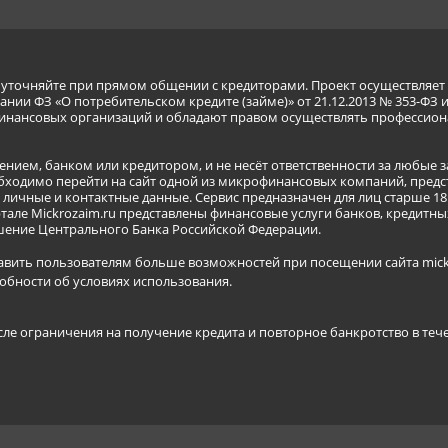
я уточняйте при прямом общении с кредиторами. Проект осуществля
нии ФЗ «О потребительском кредите (займе)» от 21.12.2013 № 353-ФЗ 
инансовых организаций и обладают правом осуществлять профессион
ением, банком или кредитором, и не несёт ответственности за любые 
бходимо перейти на сайт одной из микрофинансовых компаний, предст
ичные и контактные данные. Сервис предназначен для лиц старше 18 
тале Mickrozaim.ru представлены финансовые услуги банков, кредит
ение Центрального Банка Российской Федерации.
авить пользователям больше возможностей при посещении сайта mickr
обности об условиях использования
.
сле ограничения на получение кредита и повторное банкротство в теч