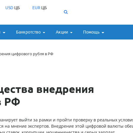
USD
ЦБ
EUR
ЦБ
ы
Банкротство
Акции
Помощь
ения цифрового рубля в РФ
ества внедрения
в РФ
ланирует выйти за рамки и пройти проверку в реальных услови
я на мнение экспертов. Внедрение этой цифровой валюты обе
ых ставок, коррупции, мошенничества и серых зарплат.