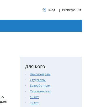
Вход
Регистрация
Для кого
Пенсионерам
Студентам
Безработным
Самозанятым
ях,
18 лет
щает
19 лет