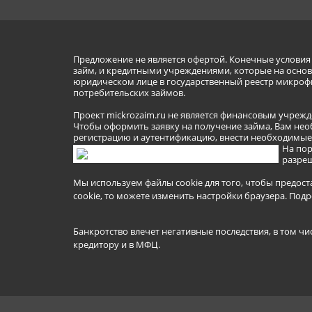
Предложение не является офертой. Конечные услови
займ, и кредитными учреждениями, которые на основа
юридическом лице в государственный реестр микроф
потребительских займов.
Проект mickrozaim.ru не является финансовым учрежд
Чтобы оформить заявку на получение займа, Вам нео
регистрацию и аутентификацию, внести необходимые л
На пор
разреш
Мы используем файлы cookie для того, чтобы предост
cookie, то можете изменить настройки браузера.
Подр
Банкротство влечет негативные последствия, в том чи
кредитору и в МФЦ.