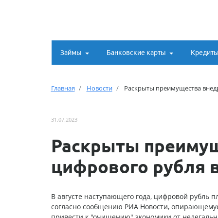
Займы
Банковские карты
Кредит
Главная
Новости
Раскрыты преимущества внедр
31.07.2023
Раскрыты преимущ
цифрового рубля 
В августе наступающего года, цифровой рубль п
согласно сообщению РИА Новости, опирающемус
привести к "очищению" экономики от нелегальн