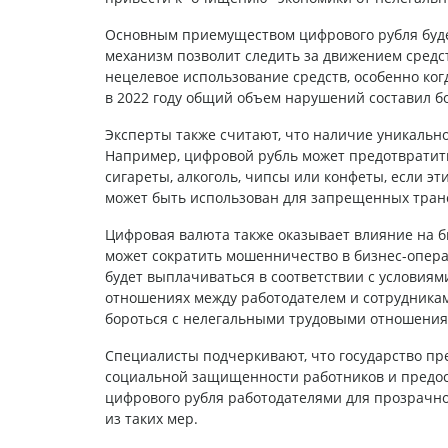
Основным приемуществом цифрового рубля буде
механизм позволит следить за движением средс
нецелевое использование средств, особенно ког
в 2022 году общий объем нарушений составил бо
Эксперты также считают, что наличие уникально
Например, цифровой рубль может предотвратить 
сигареты, алкоголь, чипсы или конфеты, если эт
может быть использован для запрещенных транса
Цифровая валюта также оказывает влияние на б
может сократить мошенничество в бизнес-опера
будет выплачиваться в соответствии с условиями
отношениях между работодателем и сотрудникам
бороться с нелегальными трудовыми отношени
Специалисты подчеркивают, что государство п
социальной защищенности работников и предос
цифрового рубля работодателями для прозрачно
из таких мер.