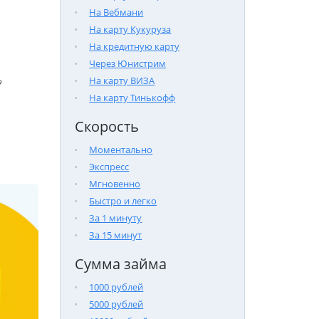
На Вебмани
На карту Кукуруза
На кредитную карту
Через Юнистрим
На карту ВИЗА

На карту Тинькофф
Скорость
Моментально
Экспресс
Мгновенно
Быстро и легко
За 1 минуту
За 15 минут
Сумма займа
1000 рублей
5000 рублей