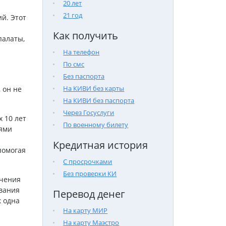
20 лет
21 год
й. Этот
Как получить
палаты,
На телефон
По смс
Без паспорта
На КИВИ без карты
 он не
На КИВИ без паспорта
Через Госуслуги
 10 лет
По военному билету
лями
Кредитная история
помогая
С просрочками
Без проверки КИ
ечения
вания
Перевод денег
к одна
На карту МИР
На карту Маэстро