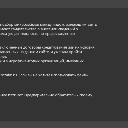
ет подбор микрозаймов между лицом, желающим взять
имеют свидетельство о внесении сведений о
альную деятельность по предоставлению
заключенные договоры кредитования или их условия.
авленных на данном сайте, и уже там пройти
лет.
ных и микрофинансовых организаций, имеющих
ozaim.ru. Если вы не хотите использовать файлы
ение пяти лет. Предварительно обратитесь к своему