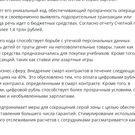
т его уникальный код, обеспечивающий прозрачность операци
тв и своевременно выявлять подозрительные транзакции или
да речь идет о бюджетных средствах. Согласно отчету Счетной 
лее 1,4 трлн рублей.
го кода способствует борьбе с утечкой персональных данных.
детей от траты денег на непозволительные товары, такие как
и средства предназначались для покупки учебников. Кроме того,
кций, таких как ставки или азартные игры.
изнес-сферу. Внедрение смарт-контрактов в течение следующих
циях на 40%. Это обусловлено тем, что оплата цифровыми руб
 контракта, определенными в смарт-контракте. Кроме того, в
и, цифровой рубль способствует более прозрачным условиям, 
ями и необъявленными зарплатами.
редпринимает меры для сокращения серой зоны с целью обесп
тавления большего числа гарантий. Стимулирование использо
го отслеживания расчетов с сотрудниками рассматривается ка