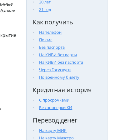
20 лет
данные
21 год
 банках
Как получить
На телефон
ткрытие
По смс
Без паспорта
На КИВИ без карты
На КИВИ без паспорта
Через Госуслуги
По военному билету
Кредитная история
С просрочками
Без проверки КИ

Перевод денег
На карту МИР
На карту Маэстро