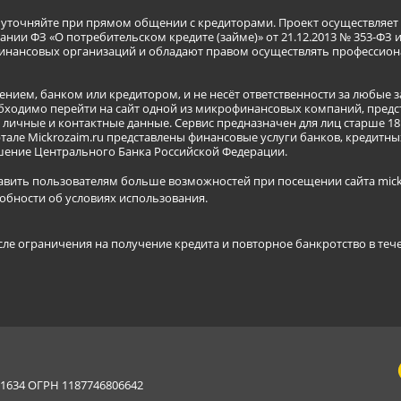
я уточняйте при прямом общении с кредиторами. Проект осуществля
нии ФЗ «О потребительском кредите (займе)» от 21.12.2013 № 353-ФЗ 
инансовых организаций и обладают правом осуществлять профессион
ением, банком или кредитором, и не несёт ответственности за любые 
бходимо перейти на сайт одной из микрофинансовых компаний, предст
ичные и контактные данные. Сервис предназначен для лиц старше 18 
тале Mickrozaim.ru представлены финансовые услуги банков, кредит
ение Центрального Банка Российской Федерации.
авить пользователям больше возможностей при посещении сайта mickr
обности об условиях использования
.
сле ограничения на получение кредита и повторное банкротство в теч
634 ОГРН 1187746806642