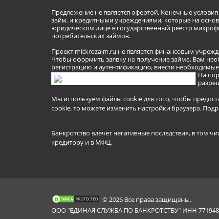
Предложение не является офертой. Конечные услови
займ, и кредитными учреждениями, которые на основа
юридическом лице в государственный реестр микроф
потребительских займов.
Проект mickrozaim.ru не является финансовым учрежд
Чтобы оформить заявку на получение займа, Вам нео
регистрацию и аутентификацию, внести необходимые л
На пор
разреш
Мы используем файлы cookie для того, чтобы предост
cookie, то можете изменить настройки браузера.
Подр
Банкротство влечет негативные последствия, в том чи
кредитору и в МФЦ.
© 2026 Все права защищены.
ООО "ЕДИНАЯ СЛУЖБА ПО БАНКРОТСТВУ" ИНН 7719481