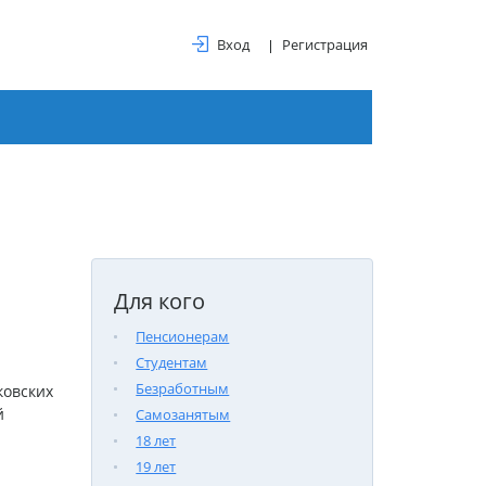
Вход
Регистрация
Для кого
Пенсионерам
Студентам
Безработным
ковских
й
Самозанятым
18 лет
19 лет