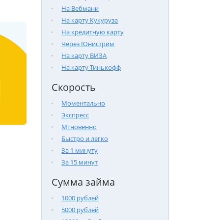
На Вебмани
На карту Кукуруза
На кредитную карту
Через Юнистрим
На карту ВИЗА
На карту Тинькофф
Скорость
Моментально
Экспресс
Мгновенно
Быстро и легко
За 1 минуту
За 15 минут
Сумма займа
1000 рублей
5000 рублей