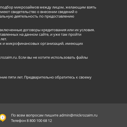
ет подбор микрозаймов между лицом, желающим взять
имеют свидетельство о внесении сведений о
альную деятельность по предоставлению
заключенные договоры кредитования или их условия.
авленных на данном сайте, и уже там пройти
лет.
ных и микрофинансовых организаций, имеющих
ozaim.ru. Если вы не хотите использовать файлы
ение пяти лет. Предварительно обратитесь к своему
По всем вопросам пишите
admin@mickrozaim.ru
Телефон 8 800 100 68 12