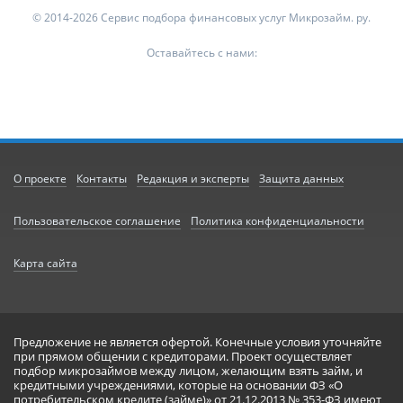
© 2014-2026 Сервис подбора финансовых услуг Микрозайм. ру.
Оставайтесь с нами:
О проекте
Контакты
Редакция и эксперты
Защита данных
Пользовательское соглашение
Политика конфиденциальности
Карта сайта
Предложение не является офертой. Конечные условия уточняйте
при прямом общении с кредиторами. Проект осуществляет
подбор микрозаймов между лицом, желающим взять займ, и
кредитными учреждениями, которые на основании ФЗ «О
потребительском кредите (займе)» от 21.12.2013 № 353-ФЗ имеют