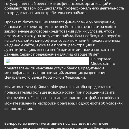
государственный реестр микрофинансовых организаций и
обладают правом осуществлять профессиональную деятельность
по предоставлению потребительских займов.
Проект mickrozaim.ru не является финансовым учреждением,
банком или кредитором, и не несёт ответственности за любые
заключенные договоры кредитования или их условия. Чтобы
оформить заявку на получение займа, Вам необходимо перейти
на сайт одной из микрофинансовых компаний, представленных
на данном сайте, и уже там пройти регистрацию и
аутентификацию, внести необходимые личные и контактные
данные. Сервис предназначен для лиц старше 18 лет.
На портале
Mickrozaim.ru
представлены финансовые услуги банков, кредитных и
микрофинансовых организаций, имеющих разрешение
Центрального Банка Российской Федерации.
Мы используем файлы cookie для того, чтобы предоставить
пользователям больше возможностей при посещении сайта
mickrozaim.ru. Если вы не хотите использовать файлы cookie, то
можете изменить настройки браузера.
Подробности об условиях
использования
.
Банкротство влечет негативные последствия, в том числе
ограничения на получение кредита и повторное банкротство в