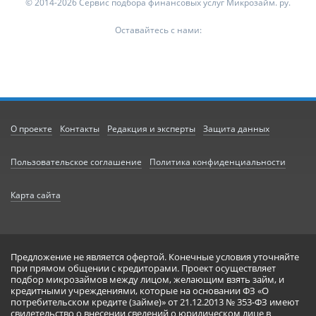
© 2014-2026 Сервис подбора финансовых услуг Микрозайм. ру.
Оставайтесь с нами:
О проекте
Контакты
Редакция и эксперты
Защита данных
Пользовательское соглашение
Политика конфиденциальности
Карта сайта
Предложение не является офертой. Конечные условия уточняйте
при прямом общении с кредиторами. Проект осуществляет
подбор микрозаймов между лицом, желающим взять займ, и
кредитными учреждениями, которые на основании ФЗ «О
потребительском кредите (займе)» от 21.12.2013 № 353-ФЗ имеют
свидетельство о внесении сведений о юридическом лице в