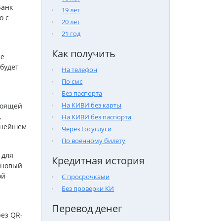
Банк
19 лет
о с
20 лет
21 год
Как получить
ме
будет
На телефон
По смс
Без паспорта
На КИВИ без карты
тоящей
,
На КИВИ без паспорта
ьнейшем
Через Госуслуги
По военному билету
 для
Кредитная история
 новый
ой
С просрочками
Без проверки КИ
Перевод денег
ез QR-