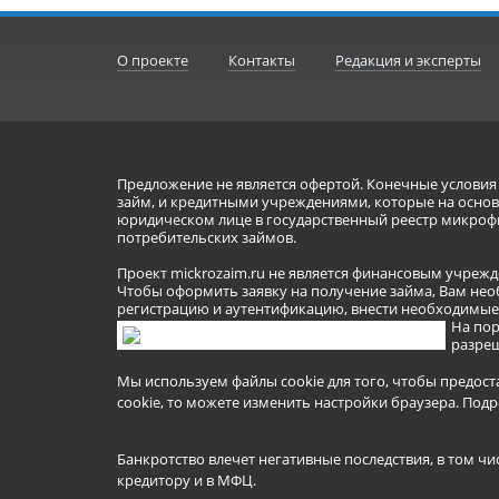
О проекте
Контакты
Редакция и эксперты
Предложение не является офертой. Конечные услови
займ, и кредитными учреждениями, которые на основа
юридическом лице в государственный реестр микроф
потребительских займов.
Проект mickrozaim.ru не является финансовым учрежд
Чтобы оформить заявку на получение займа, Вам нео
регистрацию и аутентификацию, внести необходимые л
На пор
разреш
Мы используем файлы cookie для того, чтобы предост
cookie, то можете изменить настройки браузера.
Подр
Банкротство влечет негативные последствия, в том чи
кредитору и в МФЦ.