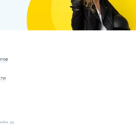
нтов
сти
айм. ру.