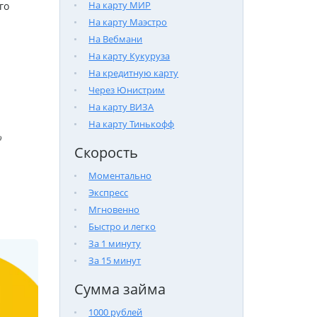
На карту МИР
го
На карту Маэстро
На Вебмани
На карту Кукуруза
На кредитную карту
Через Юнистрим
На карту ВИЗА
На карту Тинькофф

Скорость
Моментально
Экспресс
Мгновенно
Быстро и легко
За 1 минуту
За 15 минут
Сумма займа
1000 рублей