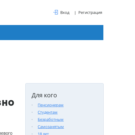
Вход
Регистрация
Для кого
вно
Пенсионерам
Студентам
Безработным
Самозанятым
левого
18 лет