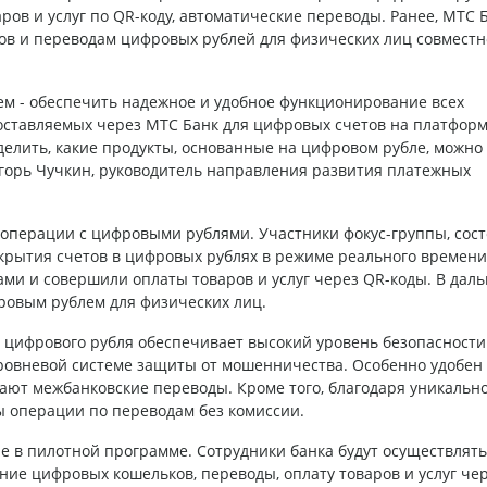
ров и услуг по QR-коду, автоматические переводы. Ранее, МТС 
в и переводам цифровых рублей для физических лиц совместн
м - обеспечить надежное и удобное функционирование всех
оставляемых через МТС Банк для цифровых счетов на платфор
делить, какие продукты, основанные на цифровом рубле, можно 
Игорь Чучкин, руководитель направления развития платежных
 операции с цифровыми рублями. Участники фокус-группы, сос
ткрытия счетов в цифровых рублях в режиме реального времени
ми и совершили оплаты товаров и услуг через QR-коды. В дал
ровым рублем для физических лиц.
 цифрового рубля обеспечивает высокий уровень безопасности
ровневой системе защиты от мошенничества. Особенно удобен
шают межбанковские переводы. Кроме того, благодаря уникальн
ы операции по переводам без комиссии.
е в пилотной программе. Сотрудники банка будут осуществлять
ие цифровых кошельков, переводы, оплату товаров и услуг чер