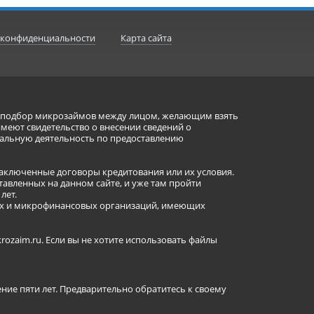
 конфиденциальности
Карта сайта
ет подбор микрозаймов между лицом, желающим взять
имеют свидетельство о внесении сведений о
альную деятельность по предоставлению
заключенные договоры кредитования или их условия.
авленных на данном сайте, и уже там пройти
лет.
ных и микрофинансовых организаций, имеющих
ozaim.ru. Если вы не хотите использовать файлы
ение пяти лет. Предварительно обратитесь к своему