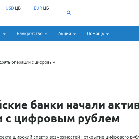
USD
ЦБ
EUR
ЦБ
ы
Банкротство
Акции
Помощь
недрять операции с цифровым
йские банки начали акти
и с цифровым рублем
оекта широкий спектр возможностей : открытие цифрового руб