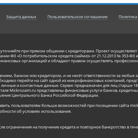
Защита данных
Пользовательское соглашение
Политика
я уточняйте при прямом общении с кредиторами. Проект осуществля
нии ФЗ «О потребительском кредите (займе)» от 21.12.2013 № 353-ФЗ 
инансовых организаций и обладают правом осуществлять профессион
ением, банком или кредитором, и не несёт ответственности за любые 
бходимо перейти на сайт одной из микрофинансовых компаний, предст
ичные и контактные данные. Сервис предназначен для лиц старше 18 
тале Mickrozaim.ru представлены финансовые услуги банков, кредит
ение Центрального Банка Российской Федерации.
авить пользователям больше возможностей при посещении сайта mickr
обности об условиях использования
.
сле ограничения на получение кредита и повторное банкротство в теч