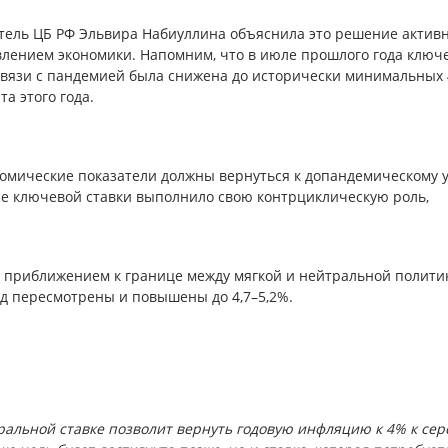
тель ЦБ РФ Эльвира Набиуллина объяснила это решение актив
влением экономики. Напомним, что в июле прошлого года ключ
 связи с пандемией была снижена до исторически минимальных 
а этого года.
номические показатели должны вернуться к допандемическому 
е ключевой ставки выполнило свою контрциклическую роль,
 приближением к границе между мягкой и нейтральной полити
од пересмотрены и повышены до 4,7–5,2%.
альной ставке позволит вернуть годовую инфляцию к 4% к се