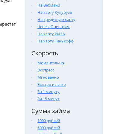
ся для
На Вебмани
На карту Кукуруза
На кредитную карту
ырастет
Через Юнистрим
На карту ВИЗА
На карту Тинькофф
Скорость
Моментально
Экспресс
Мгновенно
Быстро и легко
За 1 минуту
За 15 минут
Сумма займа
1000 рублей
5000 рублей