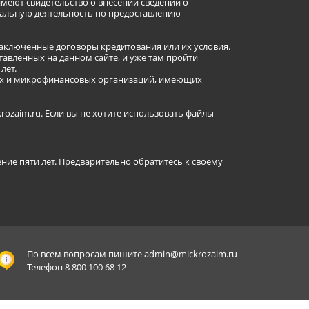
имеют свидетельство о внесении сведений о
альную деятельность по предоставлению
заключенные договоры кредитования или их условия.
авленных на данном сайте, и уже там пройти
лет.
ных и микрофинансовых организаций, имеющих
ozaim.ru. Если вы не хотите использовать файлы
ение пяти лет. Предварительно обратитесь к своему
По всем вопросам пишите
admin@mickrozaim.ru
Телефон 8 800 100 68 12