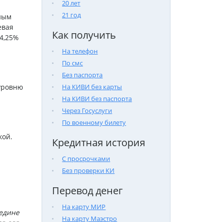
20 лет
21 год
ным
евая
Как получить
4,25%
На телефон
По смс
Без паспорта
уровню
На КИВИ без карты
На КИВИ без паспорта
Через Госуслуги
По военному билету
кой.
Кредитная история
С просрочками
Без проверки КИ
Перевод денег
На карту МИР
редине
На карту Маэстро