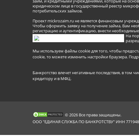
займ, и кредитными учреждениями, которые на основа
юридическом лице в государственный реестр микроф
потребительских займов.
Проект mickrozaim.ru не является финансовым учрежд
Чтобы оформить заявку на получение займа, Вам нео
регистрацию и аутентификацию, внести необходимые л
На пор
разреш
Мы используем файлы cookie для того, чтобы предост
cookie, то можете изменить настройки браузера.
Подр
Банкротство влечет негативные последствия, в том чи
кредитору и в МФЦ.
© 2026 Все права защищены.
ООО "ЕДИНАЯ СЛУЖБА ПО БАНКРОТСТВУ" ИНН 7719481
Mickrozaim.ru использует файлы cookie для
X