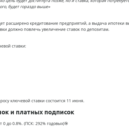
ко цель будет достигнута позже, но и ставка, которая потребует
ого, будет гораздо выше»
удет расширено кредитование предприятий, а выдача ипотеки в
вки должно повлечь увеличение ставок по депозитам.
евой ставки:
росу ключевой ставки состоится 11 июня.
лок и платных подписок
т 0 до 0.8%. (ПСК: 292% годовых)🎯