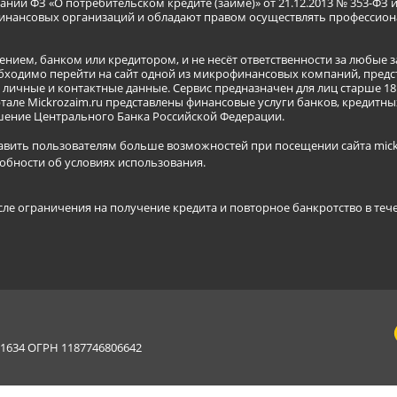
нии ФЗ «О потребительском кредите (займе)» от 21.12.2013 № 353-ФЗ 
инансовых организаций и обладают правом осуществлять профессион
ением, банком или кредитором, и не несёт ответственности за любые 
бходимо перейти на сайт одной из микрофинансовых компаний, предст
ичные и контактные данные. Сервис предназначен для лиц старше 18 
тале Mickrozaim.ru представлены финансовые услуги банков, кредит
ение Центрального Банка Российской Федерации.
авить пользователям больше возможностей при посещении сайта mickr
обности об условиях использования
.
сле ограничения на получение кредита и повторное банкротство в теч
634 ОГРН 1187746806642