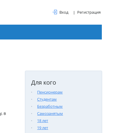
Вход
Регистрация
Для кого
Пенсионерам
Студентам
Безработным
, в
Самозанятым
18 лет
19 лет