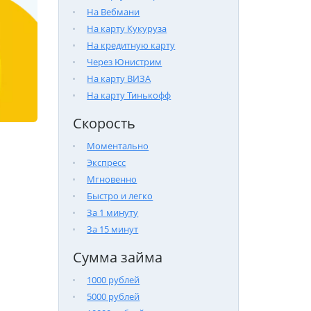
На Вебмани
На карту Кукуруза
На кредитную карту
Через Юнистрим
На карту ВИЗА
На карту Тинькофф
Скорость
Моментально
Экспресс
Мгновенно
Быстро и легко
За 1 минуту
За 15 минут
Сумма займа
1000 рублей
5000 рублей