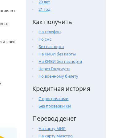
20 лет
21 год
тавляют
Как получить
овых
На телефон
По смс
ый сайт
Без паспорта
На КИВИ без карты
На КИВИ без паспорта
Через Госуслуги
По военному билету

Кредитная история
С просрочками
Без проверки КИ
Перевод денег
На карту МИР
На карту Маэстро