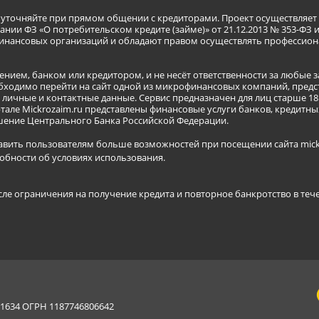
я уточняйте при прямом общении с кредиторами. Проект осуществля
нии ФЗ «О потребительском кредите (займе)» от 21.12.2013 № 353-ФЗ 
инансовых организаций и обладают правом осуществлять профессион
ением, банком или кредитором, и не несёт ответственности за любые 
бходимо перейти на сайт одной из микрофинансовых компаний, предст
ичные и контактные данные. Сервис предназначен для лиц старше 18 
тале Mickrozaim.ru представлены финансовые услуги банков, кредит
ение Центрального Банка Российской Федерации.
авить пользователям больше возможностей при посещении сайта mickr
обности об условиях использования
.
сле ограничения на получение кредита и повторное банкротство в теч
634 ОГРН 1187746806642