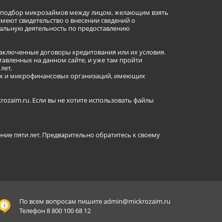
ет подбор микрозаймов между лицом, желающим взять
имеют свидетельство о внесении сведений о
альную деятельность по предоставлению
заключенные договоры кредитования или их условия.
авленных на данном сайте, и уже там пройти
лет.
ных и микрофинансовых организаций, имеющих
ozaim.ru. Если вы не хотите использовать файлы
ение пяти лет. Предварительно обратитесь к своему
По всем вопросам пишите
admin@mickrozaim.ru
Телефон 8 800 100 68 12