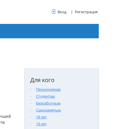
Вход
Регистрация
Для кого
Пенсионерам
Студентам
Безработным
Самозанятым
учший
18 лет
ств
19 лет