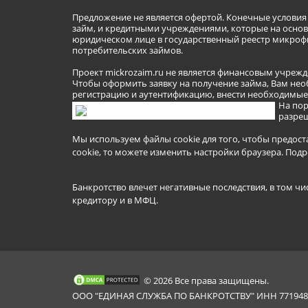
Предложение не является офертой. Конечные услови
займ, и кредитными учреждениями, которые на основа
юридическом лице в государственный реестр микроф
потребительских займов.
Проект mickrozaim.ru не является финансовым учрежд
Чтобы оформить заявку на получение займа, Вам нео
регистрацию и аутентификацию, внести необходимые л
На пор
разреш
Мы используем файлы cookie для того, чтобы предост
cookie, то можете изменить настройки браузера.
Подр
Банкротство влечет негативные последствия, в том чи
кредитору и в МФЦ.
© 2026 Все права защищены.
ООО "ЕДИНАЯ СЛУЖБА ПО БАНКРОТСТВУ" ИНН 7719481