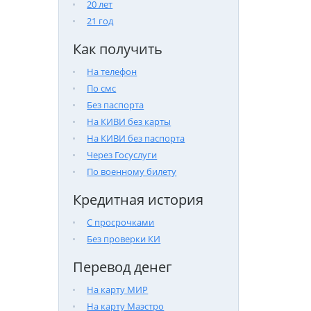
20 лет
21 год
Как получить
На телефон
По смс
Без паспорта
На КИВИ без карты
На КИВИ без паспорта
Через Госуслуги
По военному билету
Кредитная история
С просрочками
Без проверки КИ
Перевод денег
На карту МИР
На карту Маэстро