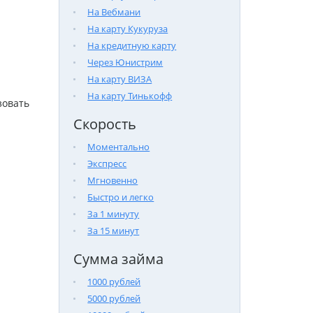
На Вебмани
На карту Кукуруза
На кредитную карту
Через Юнистрим
На карту ВИЗА
На карту Тинькофф
зовать
Скорость
Моментально
Экспресс
Мгновенно
Быстро и легко
За 1 минуту
За 15 минут
Сумма займа
1000 рублей
5000 рублей