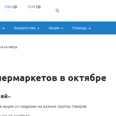
USD
ЦБ
EUR
ЦБ
ы
Банкротство
Акции
Помощь
 в октябре
пермаркетов в октябре
кей»
я акции со скидками на разные группы товаров:
(до 13 октября);