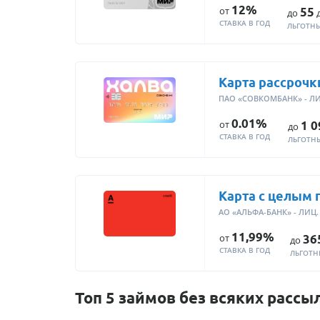
12%
от
55
до
д
СТАВКА В ГОД
ЛЬГОТН
Карта рассрочк
ПАО «СОВКОМБАНК» - ЛИ
0.01%
от
1 0
до
СТАВКА В ГОД
ЛЬГОТН
Карта с целым 
АО «АЛЬФА-БАНК» - ЛИЦ.
11,99%
от
36
до
СТАВКА В ГОД
ЛЬГОТН
Топ 5 займов без всяких рассы