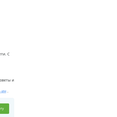
ти. С
Советы и
д-ин
.
ту