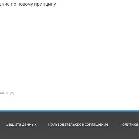
ление по новому принципу
айм. ру.
Защита данных
Пользовательское соглашение
Политика