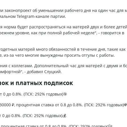
и законопроект об уменьшении рабочего дня на один час для м
циальном Telegram-канале партии.
я норма будет распространяться на матерей двух и более детей
режнем уровне, как при полной рабочей неделе", - говорится в
одетных матерей много обязанностей в течение дня, такие как
е, из-за чего многие вынуждены просить отгулы с работы.
ния с коллегами. Дополнительный час для матерей с двумя и б
омфортной", - добавил Слуцкий.
лок и платных подписок
т 0 до 0.8%. (ПСК: 292% годовых)🎯
0000 ₽, процентная ставка от 0.8 до 0.8%. (ПСК: 292% годовых)
т 0 до 0.8%. (ПСК: 292% годовых)💰
процентная ставка от 0.8 до 0.8%. (ПСК: 292% годовых)🚀