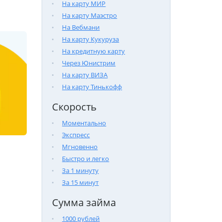
На карту МИР
На карту Маэстро
На Вебмани
На карту Кукуруза
На кредитную карту
Через Юнистрим
На карту ВИЗА
На карту Тинькофф
Скорость
Моментально
Экспресс
Мгновенно
Быстро и легко
За 1 минуту
За 15 минут
Сумма займа
1000 рублей