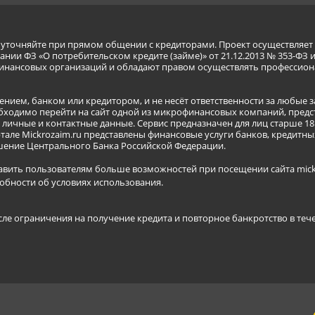
я уточняйте при прямом общении с кредиторами. Проект осуществля
нии ФЗ «О потребительском кредите (займе)» от 21.12.2013 № 353-ФЗ 
инансовых организаций и обладают правом осуществлять профессион
ением, банком или кредитором, и не несёт ответственности за любые 
бходимо перейти на сайт одной из микрофинансовых компаний, предст
ичные и контактные данные. Сервис предназначен для лиц старше 18 
тале Mickrozaim.ru представлены финансовые услуги банков, кредит
ение Центрального Банка Российской Федерации.
авить пользователям больше возможностей при посещении сайта mickr
обности об условиях использования
.
сле ограничения на получение кредита и повторное банкротство в теч