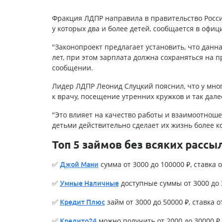
Фракция ЛДПР направила в правительство Росси
у которых два и более детей, сообщается в офи
"Законопроект предлагает установить, что данна
лет, при этом зарплата должна сохраняться на п
сообщении.
Лидер ЛДПР Леонид Слуцкий пояснил, что у мног
к врачу, посещение утренних кружков и так дале
"Это влияет на качество работы и взаимоотноше
детьми действительно сделает их жизнь более к
Топ 5 займов без всяких рассы
✅
сумма от 3000 до 100000 ₽, ставка о
Джой Мани
✅
доступные суммы от 3000 до 3
Умные Наличные
✅
займ от 3000 до 50000 ₽, ставка о
Кредит Плюс
✅
можно получить от 2000 до 30000 ₽, 
Кредито24