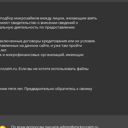
ет подбор микрозаймов между лицом, желающим взять
имеют свидетельство о внесении сведений о
альную деятельность по предоставлению
заключенные договоры кредитования или их условия.
авленных на данном сайте, и уже там пройти
лет.
ных и микрофинансовых организаций, имеющих
ozaim.ru. Если вы не хотите использовать файлы
ение пяти лет. Предварительно обратитесь к своему
По всем вопросам пишите
admin@mickrozaim.ru