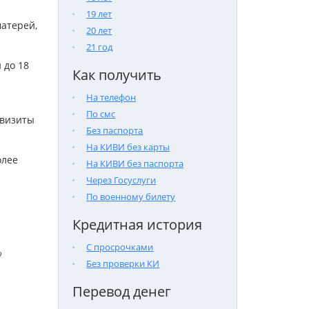
19 лет
атерей,
20 лет
21 год
 до 18
Как получить
На телефон
По смс
 визиты
Без паспорта
На КИВИ без карты
олее
На КИВИ без паспорта
Через Госуслуги
По военному билету
Кредитная история
С просрочками

Без проверки КИ
Перевод денег