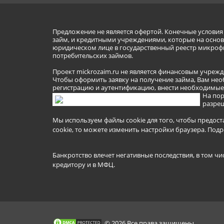
Предложение не является офертой. Конечные услови
займ, и кредитными учреждениями, которые на основа
юридическом лице в государственный реестр микроф
потребительских займов.
Проект mickrozaim.ru не является финансовым учрежд
Чтобы оформить заявку на получение займа, Вам нео
регистрацию и аутентификацию, внести необходимые л
На пор
разреш
Мы используем файлы cookie для того, чтобы предост
cookie, то можете изменить настройки браузера.
Подр
Банкротство влечет негативные последствия, в том чи
кредитору и в МФЦ.
© 2026 Все права защищены.