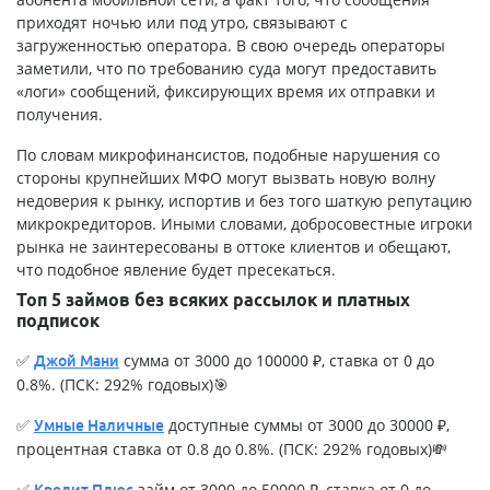
приходят ночью или под утро, связывают с
загруженностью оператора. В свою очередь операторы
заметили, что по требованию суда могут предоставить
«логи» сообщений, фиксирующих время их отправки и
получения.
По словам микрофинансистов, подобные нарушения со
стороны
крупнейших МФО
могут вызвать новую волну
недоверия к рынку, испортив и без того шаткую репутацию
микрокредиторов. Иными словами, добросовестные игроки
рынка не заинтересованы в оттоке клиентов и обещают,
что подобное явление будет пресекаться.
Топ 5 займов без всяких рассылок и платных
подписок
✅
сумма от 3000 до 100000 ₽, ставка от 0 до
Джой Мани
0.8%. (ПСК: 292% годовых)🎯
✅
доступные суммы от 3000 до 30000 ₽,
Умные Наличные
процентная ставка от 0.8 до 0.8%. (ПСК: 292% годовых)💸
✅
займ от 3000 до 50000 ₽, ставка от 0 до
Кредит Плюс