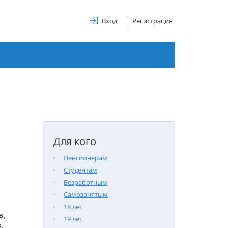
Вход
Регистрация
Для кого
Пенсионерам
Студентам
Безработным
Самозанятым
альное бюро кредитных историй (НБКИ) представило 
18 лет
, 
19 лет
.