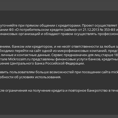
я уточняйте при прямом общении с кредиторами. Проект осуществля
нии ФЗ «О потребительском кредите (займе)» от 21.12.2013 № 353-ФЗ 
инансовых организаций и обладают правом осуществлять профессион
ением, банком или кредитором, и не несёт ответственности за любые 
бходимо перейти на сайт одной из микрофинансовых компаний, предст
ичные и контактные данные. Сервис предназначен для лиц старше 18 
тале Mickrozaim.ru представлены финансовые услуги банков, кредит
ение Центрального Банка Российской Федерации.
авить пользователям больше возможностей при посещении сайта mickr
обности об условиях использования
.
сле ограничения на получение кредита и повторное банкротство в теч