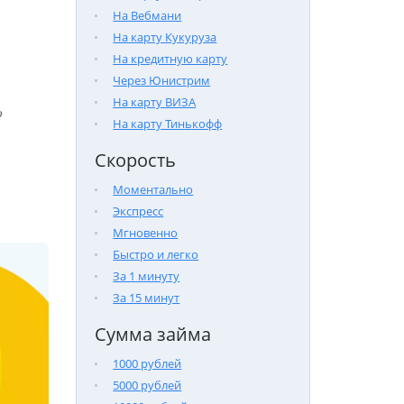
На Вебмани
На карту Кукуруза
На кредитную карту
Через Юнистрим
На карту ВИЗА

На карту Тинькофф
Скорость
Моментально
Экспресс
Мгновенно
Быстро и легко
За 1 минуту
За 15 минут
Сумма займа
1000 рублей
5000 рублей