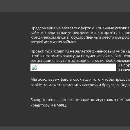
Предложение не является офертой. Конечные услови
займ, и кредитными учреждениями, которые на основа
юридическом лице в государственный реестр микроф
потребительских займов.
Проект mickrozaim.ru не является финансовым учрежд
Чтобы оформить заявку на получение займа, Вам нео
регистрацию и аутентификацию, внести необходимые л
На пор
разреш
Мы используем файлы cookie для того, чтобы предост
cookie, то можете изменить настройки браузера.
Подр
Банкротство влечет негативные последствия, в том чи
кредитору и в МФЦ.