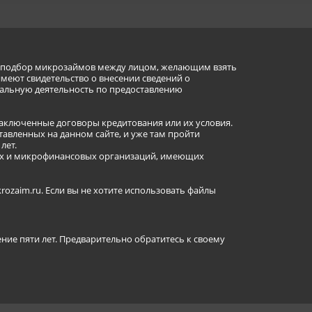
ет подбор микрозаймов между лицом, желающим взять
имеют свидетельство о внесении сведений о
альную деятельность по предоставлению
заключенные договоры кредитования или их условия.
авленных на данном сайте, и уже там пройти
лет.
ных и микрофинансовых организаций, имеющих
ozaim.ru. Если вы не хотите использовать файлы
ение пяти лет. Предварительно обратитесь к своему