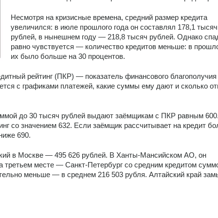
Несмотря на кризисные времена, средний размер кредита 
увеличился: в июле прошлого года он составлял 178,1 тысячи
рублей, в нынешнем году — 218,8 тысяч рублей. Однако спад
равно чувствуется — количество кредитов меньше: в прошл
их было больше на 30 процентов.
итный рейтинг (ПКР) — показатель финансового благополучия 
тся с графиками платежей, какие суммы ему дают и сколько отк
ммой до 30 тысяч рублей выдают заёмщикам с ПКР равным 600.
инг со значением 632. Если заёмщик рассчитывает на кредит бол
ниже 690.
ий в Москве — 495 626 рублей. В Ханты-Мансийском АО, он 
На третьем месте — Санкт-Петербург со средним кредитом суммо
тельно меньше — в среднем 216 503 рубля. Алтайский край замы