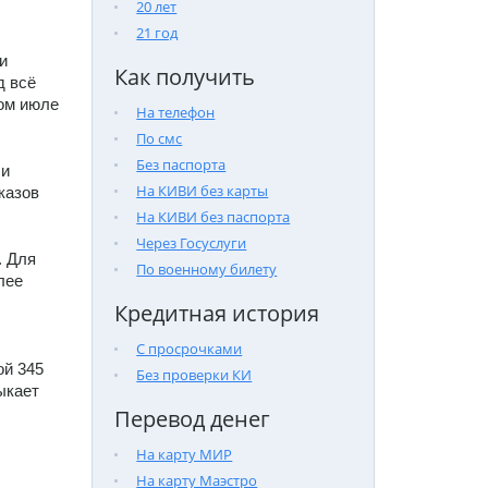
20 лет
21 год
 
Как получить
 всё 
ом июле 
На телефон
По смс
Без паспорта
и 
На КИВИ без карты
азов 
На КИВИ без паспорта
Через Госуслуги
 Для 
По военному билету
ее 
Кредитная история
С просрочками
й 345 
Без проверки КИ
кает 
Перевод денег
На карту МИР
На карту Маэстро