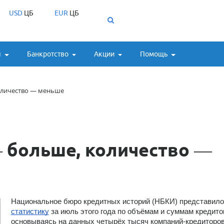
USD
ЦБ
EUR
ЦБ
ы
Банкротство
Акции
Помощь
оличество — меньше
 больше, количество —
Национ
статистику
 за июль этого года по объёмам и суммам кредитов
основываясь на данных четырёх тысяч компаний-кредиторов