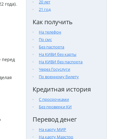
20 лет
2 года).
21 год
Как получить
На телефон
По смс
Без паспорта
На КИВИ без карты
е перед
На КИВИ без паспорта
Через Госуслуги
По военному билету
делая
Кредитная история
С просрочками
Без проверки КИ
Перевод денег

На карту МИР
На карту Маэстро