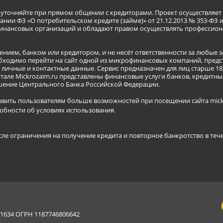
я уточняйте при прямом общении с кредиторами. Проект осуществля
нии ФЗ «О потребительском кредите (займе)» от 21.12.2013 № 353-ФЗ 
инансовых организаций и обладают правом осуществлять профессион
ением, банком или кредитором, и не несёт ответственности за любые 
бходимо перейти на сайт одной из микрофинансовых компаний, предст
ичные и контактные данные. Сервис предназначен для лиц старше 18 
тале Mickrozaim.ru представлены финансовые услуги банков, кредит
ение Центрального Банка Российской Федерации.
авить пользователям больше возможностей при посещении сайта mickr
обности об условиях использования
.
сле ограничения на получение кредита и повторное банкротство в теч
634 ОГРН 1187746806642