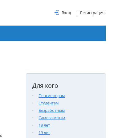
Вход
Регистрация
Для кого
Пенсионерам
Студентам
Безработным
Самозанятым
18 лет
19 лет
х