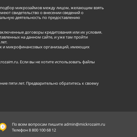
ет подбор микрозаймов между лицом, желающим взять
имеют свидетельство о внесении сведений о
альную деятельность по предоставлению
заключенные договоры кредитования или их условия.
авленных на данном сайте, и уже там пройти
лет.
ных и микрофинансовых организаций, имеющих
ozaim.ru. Если вы не хотите использовать файлы
ение пяти лет. Предварительно обратитесь к своему
По всем вопросам пишите
admin@mickrozaim.ru
Телефон 8 800 100 68 12