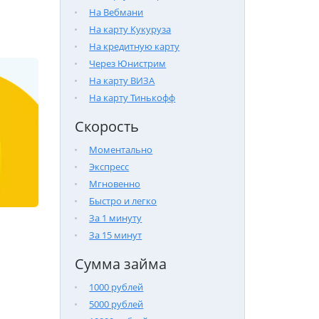
На Вебмани
На карту Кукуруза
На кредитную карту
Через Юнистрим
На карту ВИЗА
На карту Тинькофф
Скорость
Моментально
Экспресс
Мгновенно
Быстро и легко
За 1 минуту
За 15 минут
Сумма займа
1000 рублей
5000 рублей