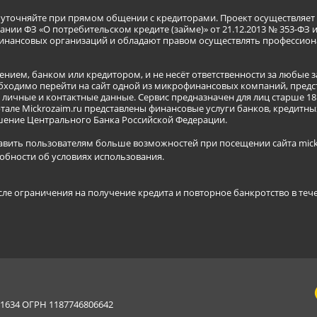
я уточняйте при прямом общении с кредиторами. Проект осуществля
нии ФЗ «О потребительском кредите (займе)» от 21.12.2013 № 353-ФЗ 
инансовых организаций и обладают правом осуществлять профессион
ением, банком или кредитором, и не несёт ответственности за любые 
бходимо перейти на сайт одной из микрофинансовых компаний, предст
ичные и контактные данные. Сервис предназначен для лиц старше 18 
тале Mickrozaim.ru представлены финансовые услуги банков, кредит
ение Центрального Банка Российской Федерации.
авить пользователям больше возможностей при посещении сайта mickr
обности об условиях использования
.
сле ограничения на получение кредита и повторное банкротство в теч
634 ОГРН 1187746806642