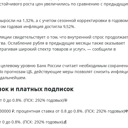
устойчивого роста цен увеличились по сравнению с предыдущи
выросли на 1,32%, а с учетом сезонной корректировки в годовом
ом годовая инфляция достигла 9,52%.
ляции свидетельствует о том, что внутренний спрос продолжае
ва. Ослабление рубля в предыдущие месяцы также оказывает
рагивая широкий спектр товаров и услуг», — сообщили в
 целевому уровню Банк России считает необходимым сохранен
По прогнозам ЦБ, действующие меры позволят снизить инфляц
в дальнейшем.
лок и платных подписок
т 0 до 0.8%. (ПСК: 292% годовых)🎯
0000 ₽, процентная ставка от 0.8 до 0.8%. (ПСК: 292% годовых)
т 0 до 0.8%. (ПСК: 292% годовых)💰