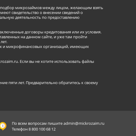
ет подбор микрозаймов между лицом, желающим взять
имеют свидетельство о внесении сведений о
альную деятельность по предоставлению
заключенные договоры кредитования или их условия.
авленных на данном сайте, и уже там пройти
лет.
ных и микрофинансовых организаций, имеющих
ozaim.ru. Если вы не хотите использовать файлы
ение пяти лет. Предварительно обратитесь к своему
По всем вопросам пишите
admin@mickrozaim.ru
Телефон 8 800 100 68 12