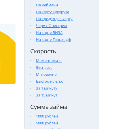
На Вебмани
На карту Кукуруза
На кредитную карту
Через Юнистрим
На карту ВИЗА
На карту Тинькофф
Скорость
Моментально
Экспресс
Мгновенно
Быстро и легко
За 1 минуту
За 15 минут
Сумма займа
1000 рублей
5000 рублей