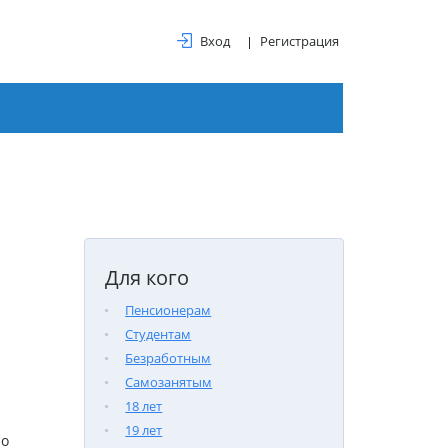
Вход
Регистрация
Для кого
Пенсионерам
Студентам
Безработным
Самозанятым
18 лет
19 лет
По