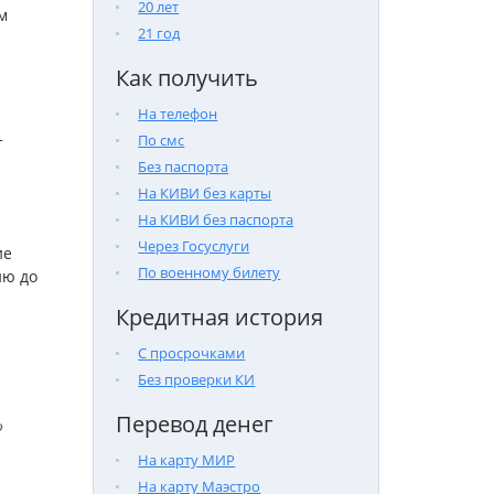
20 лет
м
21 год
Как получить
На телефон
По смс
т
Без паспорта
На КИВИ без карты
На КИВИ без паспорта
Через Госуслуги
ие
По военному билету
ию до
Кредитная история
С просрочками
Без проверки КИ
Перевод денег

На карту МИР
На карту Маэстро