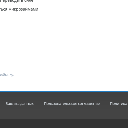
переводы в силе
ться микрозаймами
айм. ру.
Защита данных
Пользовательское соглашение
Политика