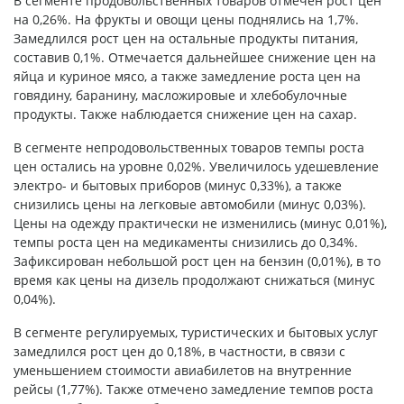
В сегменте продовольственных товаров отмечен рост цен
на 0,26%. На фрукты и овощи цены поднялись на 1,7%.
Замедлился рост цен на остальные продукты питания,
составив 0,1%. Отмечается дальнейшее снижение цен на
яйца и куриное мясо, а также замедление роста цен на
говядину, баранину, масложировые и хлебобулочные
продукты. Также наблюдается снижение цен на сахар.
В сегменте непродовольственных товаров темпы роста
цен остались на уровне 0,02%. Увеличилось удешевление
электро- и бытовых приборов (минус 0,33%), а также
снизились цены на легковые автомобили (минус 0,03%).
Цены на одежду практически не изменились (минус 0,01%),
темпы роста цен на медикаменты снизились до 0,34%.
Зафиксирован небольшой рост цен на бензин (0,01%), в то
время как цены на дизель продолжают снижаться (минус
0,04%).
В сегменте регулируемых, туристических и бытовых услуг
замедлился рост цен до 0,18%, в частности, в связи с
уменьшением стоимости авиабилетов на внутренние
рейсы (1,77%). Также отмечено замедление темпов роста