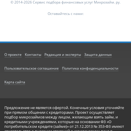
© 2014-2026 Сервис подбора финансовых услуг Микрозайм. ру.
Оставайтесь с нами:
О проекте
Контакты
Редакция и эксперты
Защита данных
Пользовательское соглашение
Политика конфиденциальности
Карта сайта
Предложение не является офертой. Конечные условия уточняйте
при прямом общении с кредиторами. Проект осуществляет
подбор микрозаймов между лицом, желающим взять займ, и
кредитными учреждениями, которые на основании ФЗ «О
потребительском кредите (займе)» от 21.12.2013 № 353-ФЗ имеют
свидетельство о внесении сведений о юридическом лице в