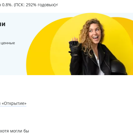
о 0.8%. (ПСК: 292% годовых)⚡
ии
 ценные
и «Открытие»
хотя могли бы