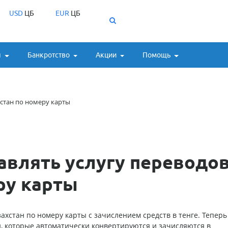
USD
ЦБ
EUR
ЦБ
ы
Банкротство
Акции
Помощь
хстан по номеру карты
авлять услугу переводов
ру карты
ахстан по номеру карты с зачислением средств в тенге. Теперь
и, которые автоматически конвертируются и зачисляются в