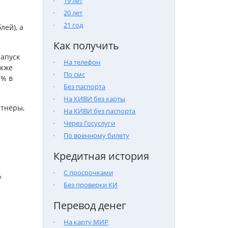
19 лет
20 лет
21 год
лей), а
Как получить
запуск
На телефон
акже
По смс
1% в
Без паспорта
На КИВИ без карты
ртнёры,
На КИВИ без паспорта
Через Госуслуги
По военному билету
Кредитная история
С просрочками

Без проверки КИ
Перевод денег
На карту МИР