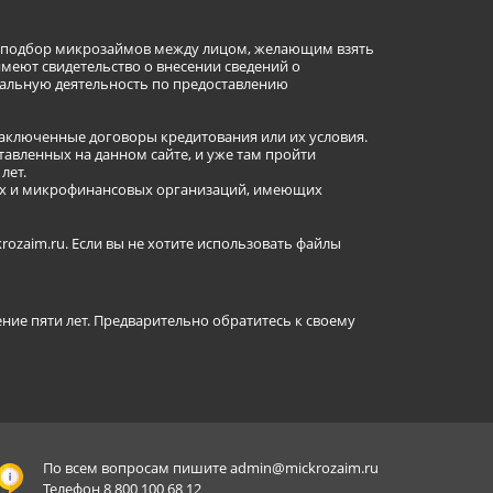
ет подбор микрозаймов между лицом, желающим взять
имеют свидетельство о внесении сведений о
альную деятельность по предоставлению
заключенные договоры кредитования или их условия.
авленных на данном сайте, и уже там пройти
лет.
ных и микрофинансовых организаций, имеющих
ozaim.ru. Если вы не хотите использовать файлы
ение пяти лет. Предварительно обратитесь к своему
По всем вопросам пишите
admin@mickrozaim.ru
Телефон 8 800 100 68 12