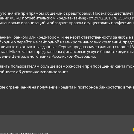
я уточняйте при прямом общении с кредиторами. Проект осуществля
нии ФЗ «О потребительском кредите (займе)» от 21.12.2013 № 353-ФЗ 
инансовых организаций и обладают правом осуществлять профессион
ением, банком или кредитором, и не несёт ответственности за любые 
бходимо перейти на сайт одной из микрофинансовых компаний, предст
ичные и контактные данные. Сервис предназначен для лиц старше 18 
тале Mickrozaim.ru представлены финансовые услуги банков, кредит
ение Центрального Банка Российской Федерации.
авить пользователям больше возможностей при посещении сайта mickr
обности об условиях использования
.
сле ограничения на получение кредита и повторное банкротство в теч