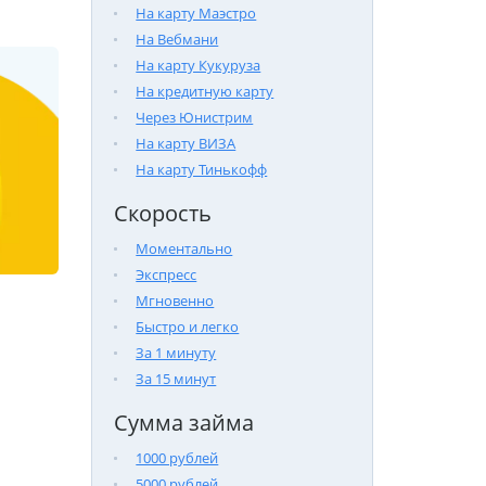
На карту Маэстро
На Вебмани
На карту Кукуруза
На кредитную карту
Через Юнистрим
На карту ВИЗА
На карту Тинькофф
Скорость
Моментально
Экспресс
Мгновенно
Быстро и легко
За 1 минуту
За 15 минут
Сумма займа
1000 рублей
5000 рублей