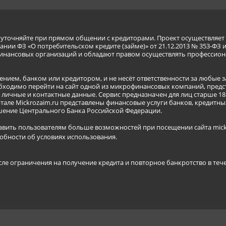
я уточняйте при прямом общении с кредиторами. Проект осуществля
нии ФЗ «О потребительском кредите (займе)» от 21.12.2013 № 353-ФЗ 
инансовых организаций и обладают правом осуществлять профессион
ением, банком или кредитором, и не несёт ответственности за любые 
бходимо перейти на сайт одной из микрофинансовых компаний, предст
ичные и контактные данные. Сервис предназначен для лиц старше 18 
тале Mickrozaim.ru представлены финансовые услуги банков, кредит
ение Центрального Банка Российской Федерации.
авить пользователям больше возможностей при посещении сайта mickr
обности об условиях использования
.
сле ограничения на получение кредита и повторное банкротство в теч