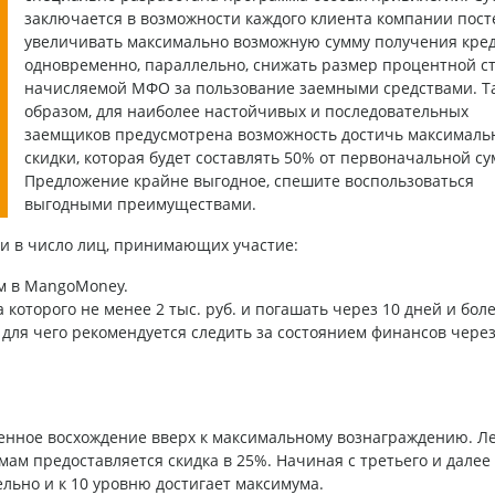
заключается в возможности каждого клиента компании пос
увеличивать максимально возможную сумму получения кред
одновременно, параллельно, снижать размер процентной ст
начисляемой МФО за пользование заемными средствами. Т
образом, для наиболее настойчивых и последовательных
заемщиков предусмотрена возможность достичь максималь
скидки, которая будет составлять 50% от первоначальной с
Предложение крайне выгодное, спешите воспользоваться
выгодными преимуществами.
ти в число лиц, принимающих участие:
м в MangoMoney.
 которого не менее 2 тыс. руб. и погашать через 10 дней и боле
 для чего рекомендуется следить за состоянием финансов чере
енное восхождение вверх к максимальному вознаграждению. Л
мам предоставляется скидка в 25%. Начиная с третьего и далее 
льно и к 10 уровню достигает максимума.