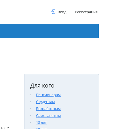
Вход
Регистрация
Для кого
Пенсионерам
Студентам
Безработным
Самозанятым
18 лет
ь ее