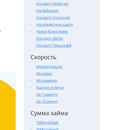
На карту Маэстро
На Вебмани
На карту Кукуруза
На кредитную карту

Через Юнистрим
На карту ВИЗА
На карту Тинькофф
Скорость
Моментально
Экспресс
Мгновенно
Быстро и легко
За 1 минуту
За 15 минут
Сумма займа
1000 рублей
5000 рублей