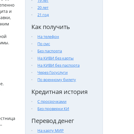
19 лет
тепенно
20 лет
ита и
21 год
авки,
аким
Как получить
ной
На телефон
уммы.
По смс
Без паспорта
На КИВИ без карты
На КИВИ без паспорта
Через Госуслуги
По военному билету
е.
з
Кредитная история
С просрочками
Без проверки КИ
естница
Перевод денег
–
На карту МИР