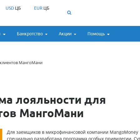
USD
ЦБ
EUR
ЦБ
ы
Банкротство
Акции
Помощь
 клиентов МангоМани
ма лояльности для
тов МангоМани
Для заемщиков в микрофинансовой компании MangoMoney
специально разработана программа особых привилегии. Сут