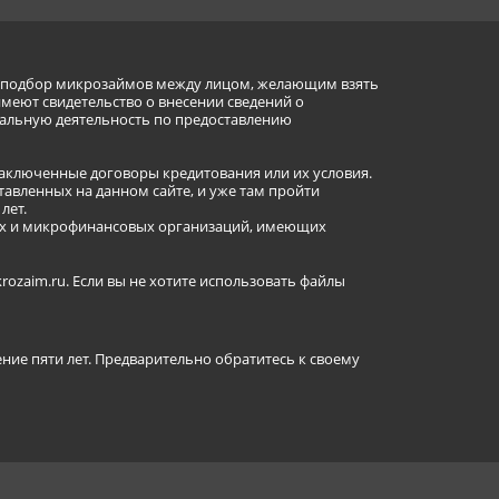
ет подбор микрозаймов между лицом, желающим взять
имеют свидетельство о внесении сведений о
альную деятельность по предоставлению
заключенные договоры кредитования или их условия.
авленных на данном сайте, и уже там пройти
лет.
ных и микрофинансовых организаций, имеющих
ozaim.ru. Если вы не хотите использовать файлы
ение пяти лет. Предварительно обратитесь к своему