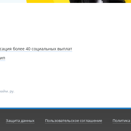
ксация более 40 социальных выплат
цип
айм. ру.
Защита данных
Пользовательское соглашение
Политика