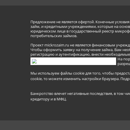
Предложение не является офертой. Конечные услови
займ, и кредитными учреждениями, которые на основа
юридическом лице в государственный реестр микроф
потребительских займов.
Проект mickrozaim.ru не является финансовым учрежд
Чтобы оформить заявку на получение займа, Вам нео
регистрацию и аутентификацию, внести необходимые л
На пор
разреш
Мы используем файлы cookie для того, чтобы предост
cookie, то можете изменить настройки браузера.
Подр
Банкротство влечет негативные последствия, в том чи
кредитору и в МФЦ.