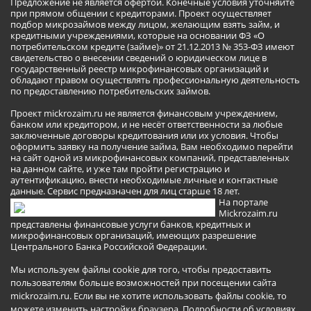
Предложение не является офертой. Конечные условия уточняйте
при прямом общении с кредиторами. Проект осуществляет
подбор микрозаймов между лицом, желающим взять займ, и
кредитными учреждениями, которые на основании ФЗ «О
потребительском кредите (займе)» от 21.12.2013 № 353-ФЗ имеют
свидетельство о внесении сведений о юридическом лице в
государственный реестр микрофинансовых организаций и
обладают правом осуществлять профессиональную деятельность
по предоставлению потребительских займов.
Проект mickrozaim.ru не является финансовым учреждением,
банком или кредитором, и не несёт ответственности за любые
заключенные договоры кредитования или их условия. Чтобы
оформить заявку на получение займа, Вам необходимо перейти
на сайт одной из микрофинансовых компаний, представленных
на данном сайте, и уже там пройти регистрацию и
аутентификацию, внести необходимые личные и контактные
данные. Сервис предназначен для лиц старше 18 лет.
На портале
Mickrozaim.ru
представлены финансовые услуги банков, кредитных и
микрофинансовых организаций, имеющих разрешение
Центрального Банка Российской Федерации.
Мы используем файлы cookie для того, чтобы предоставить
пользователям больше возможностей при посещении сайта
mickrozaim.ru. Если вы не хотите использовать файлы cookie, то
можете изменить настройки браузера.
Подробности об условиях