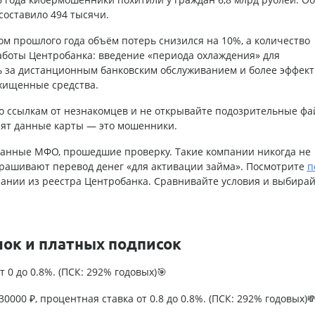
составило 494 тысячи.
ом прошлого года объём потерь снизился на 10%, а количество
работы Центробанка: введение «периода охлаждения» для
ь за дистанционным банковским обслуживанием и более эффек
охищенные средства.
по ссылкам от незнакомцев и не открывайте подозрительные фа
сят данные карты — это мошенники.
ванные МФО, прошедшие проверку. Такие компании никогда не
рашивают перевод денег «для активации займа». Посмотрите
п
нии из реестра Центробанка. Сравнивайте условия и выбирай
лок и платных подписок
т 0 до 0.8%. (ПСК: 292% годовых)🎯
0000 ₽, процентная ставка от 0.8 до 0.8%. (ПСК: 292% годовых)