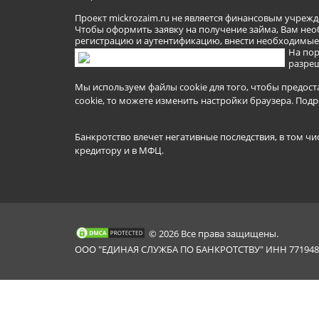
Проект mickrozaim.ru не является финансовым учрежд
Чтобы оформить заявку на получение займа, Вам нео
регистрацию и аутентификацию, внести необходимые л
На пор
разреш
Мы используем файлы cookie для того, чтобы предост
cookie, то можете изменить настройки браузера.
Подр
Банкротство влечет негативные последствия, в том чи
кредитору и в МФЦ.
© 2026 Все права защищены.
ООО "ЕДИНАЯ СЛУЖБА ПО БАНКРОТСТВУ" ИНН 7719481
Mickrozaim.ru использует файлы cookie для
X
обеспечения работоспособности сервиса.
Подробнее вы можете прочитать в
Политике конфиденциальности
.