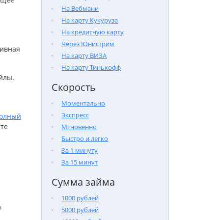
На Вебмани
На карту Кукуруза
На кредитную карту
Через Юнистрим
тивная
На карту ВИЗА
На карту Тинькофф
йлы.
Скорость
Моментально
Экспресс
олный
те
Мгновенно
Быстро и легко
За 1 минуту
За 15 минут
Сумма займа
1000 рублей

5000 рублей