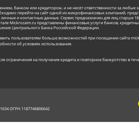
ением, банком или кредитором, и не несёт ответственности за любые 
бходимо перейти на сайт одной из микрофинансовых компаний, предст
ичные и контактные данные. Сервис предназначен для лиц старше 18 
тале Mickrozaim.ru представлены финансовые услуги банков, кредит
ение Центрального Банка Российской Федерации.
авить пользователям больше возможностей при посещении сайта mickr
обности об условиях использования
.
сле ограничения на получение кредита и повторное банкротство в теч
634 ОГРН 1187746806642