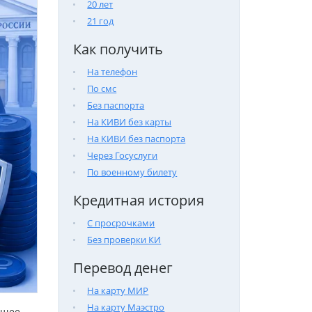
20 лет
21 год
Как получить
На телефон
По смс
Без паспорта
На КИВИ без карты
На КИВИ без паспорта
Через Госуслуги
По военному билету
Кредитная история
С просрочками
Без проверки КИ
Перевод денег
На карту МИР
На карту Маэстро
бщее