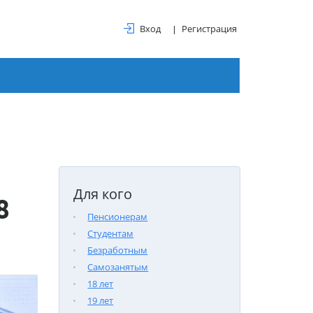
Вход
Регистрация
Для кого
8
Пенсионерам
Студентам
Безработным
Самозанятым
18 лет
19 лет