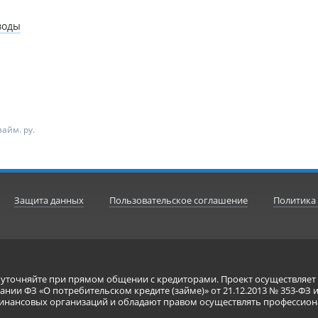
воды
айм. ру.
Защита данных
Пользовательское соглашение
Политика
я уточняйте при прямом общении с кредиторами. Проект осуществля
нии ФЗ «О потребительском кредите (займе)» от 21.12.2013 № 353-ФЗ 
инансовых организаций и обладают правом осуществлять профессион