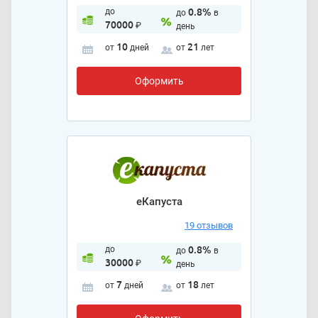
до
0.8%
до
в
70000
₽
день
10
21
от
дней
от
лет
Оформить
еКапуста
19 отзывов
до
0.8%
до
в
30000
₽
день
7
18
от
дней
от
лет