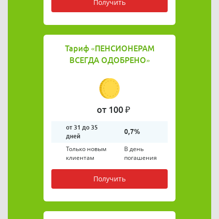
Получить
Тариф
«ПЕНСИОНЕРАМ
ВСЕГДА ОДОБРЕНО»
от 100 ₽
от 31 до 35
0,7%
дней
Только новым
В день
клиентам
погашения
Получить