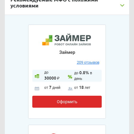
условиями
Займер
209 отзывов
до
0.8%
до
в
30000
₽
день
7
18
от
дней
от
лет
Оформить