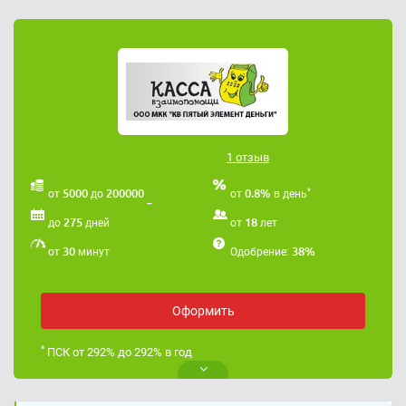
1 отзыв
*
5000
200000
0.8%
от
до
от
в день
275
18
до
дней
от
лет
30
38%
от
минут
Одобрение:
Оформить
*
ПСК от 292% до 292% в год