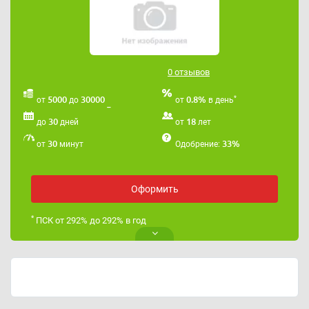
0 отзывов
*
5000
30000
0.8%
от
до
от
в день
30
18
до
дней
от
лет
30
33%
от
минут
Одобрение:
Оформить
*
ПСК от 292% до 292% в год