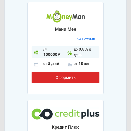
Мани Мен
241 отзыв
до
0.8%
до
в
100000
₽
день
5
18
от
дней
от
лет
Оформить
Кредит Плюс