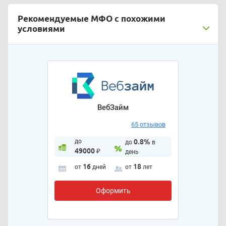
Рекомендуемые МФО с похожими
условиями
ВебЗайм
65 отзывов
до
0.8%
до
в
49000
₽
день
16
18
от
дней
от
лет
Оформить