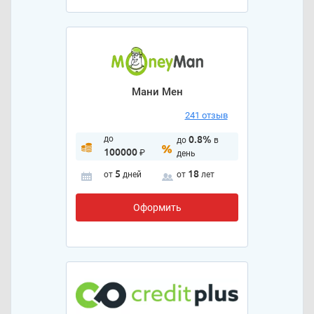
Мани Мен
241 отзыв
до
0.8%
до
в
100000
₽
день
5
18
от
дней
от
лет
Оформить