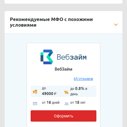
Рекомендуемые МФО с похожими
условиями
ВебЗайм
65 отзывов
до
0.8%
до
в
49000
₽
день
16
18
от
дней
от
лет
Оформить