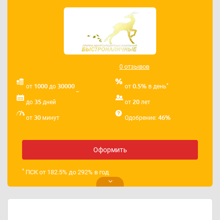
0 отзывов
*
1000
30000
0.5%
от
до
от
в день
35
20
до
дней
от
лет
30
46%
от
минут
Одобрение:
Оформить
*
ПСК от 182.5% до 292% в год