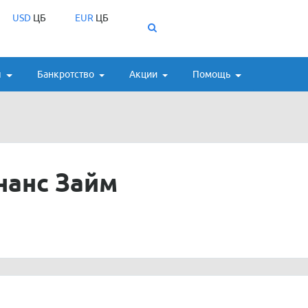
USD
ЦБ
EUR
ЦБ
ы
Банкротство
Акции
Помощь
нанс Займ