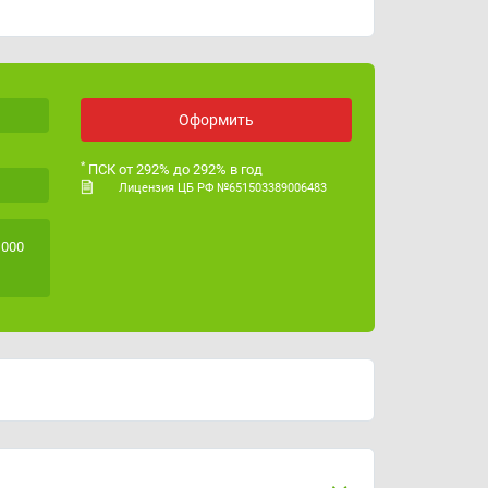
Оформить
*
ПСК от 292% до 292% в год
Лицензия ЦБ РФ №651503389006483
 000