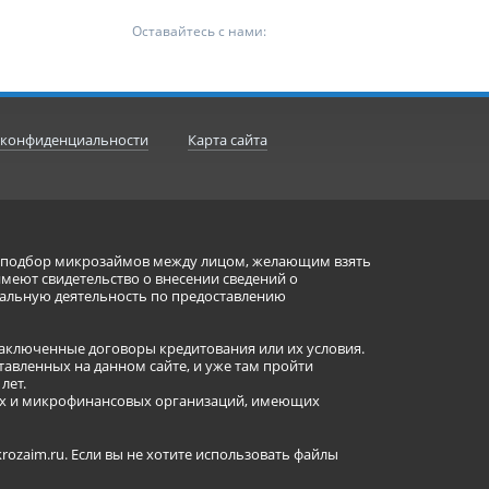
Оставайтесь с нами:
 конфиденциальности
Карта сайта
ет подбор микрозаймов между лицом, желающим взять
имеют свидетельство о внесении сведений о
альную деятельность по предоставлению
заключенные договоры кредитования или их условия.
авленных на данном сайте, и уже там пройти
лет.
ных и микрофинансовых организаций, имеющих
ozaim.ru. Если вы не хотите использовать файлы