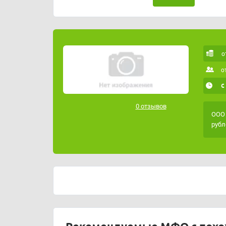
о
о
с
0 отзывов
ООО 
рубл