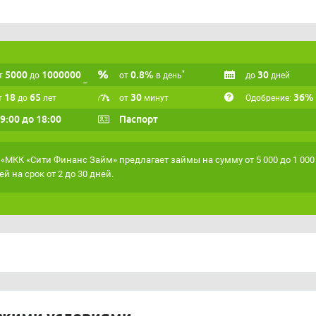
5000
1000000
0.8%
30
*
т
до
от
в день
до
дней
18
65
30
36%
т
до
лет
от
минут
Одобрение:
 9:00 до 18:00
Паспорт
«МКК «Сити Финанс Займ» предлагает займы на сумму от 5 000 до 1 000
ей на срок от 2 до 30 дней.