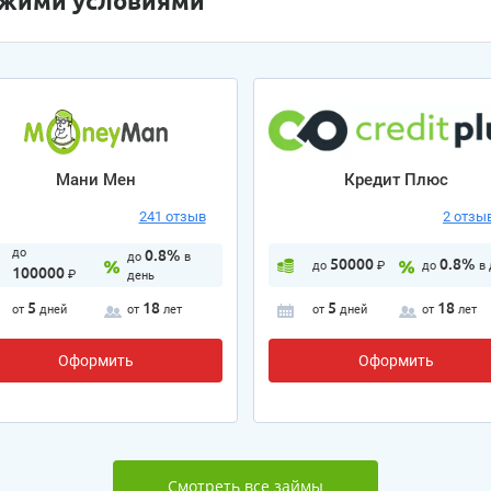
ожими условиями
Мани Мен
Кредит Плюс
241 отзыв
2 отзы
до
0.8%
до
в
50000
0.8%
до
₽
до
в
100000
₽
день
5
18
5
18
от
дней
от
лет
от
дней
от
лет
Оформить
Оформить
Смотреть все займы