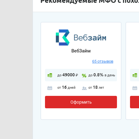
Рекомендуемые МФО с пох
ВебЗайм
65 отзывов
49000
0.8%
до
₽
до
в день
16
18
от
дней
от
лет
Оформить