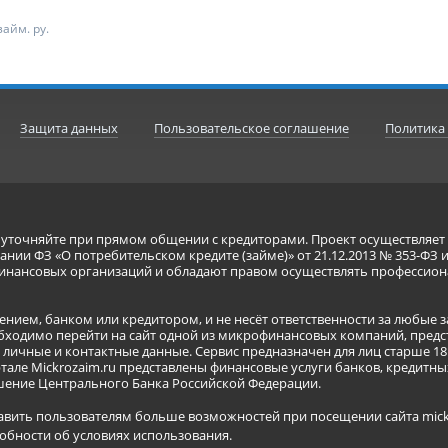
айм. ру.
Защита данных
Пользовательское соглашение
Политика
я уточняйте при прямом общении с кредиторами. Проект осуществля
нии ФЗ «О потребительском кредите (займе)» от 21.12.2013 № 353-ФЗ 
инансовых организаций и обладают правом осуществлять профессион
ением, банком или кредитором, и не несёт ответственности за любые 
бходимо перейти на сайт одной из микрофинансовых компаний, предст
ичные и контактные данные. Сервис предназначен для лиц старше 18 
тале Mickrozaim.ru представлены финансовые услуги банков, кредит
ение Центрального Банка Российской Федерации.
авить пользователям больше возможностей при посещении сайта mickr
обности об условиях использования
.