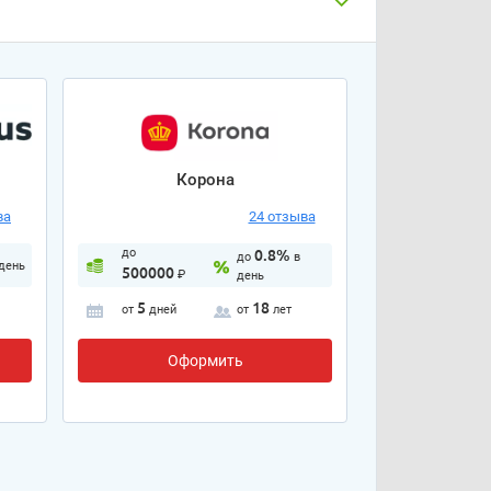
Корона
ва
24 отзыва
до
0.8%
до
в
 день
500000
₽
день
5
18
от
дней
от
лет
Оформить