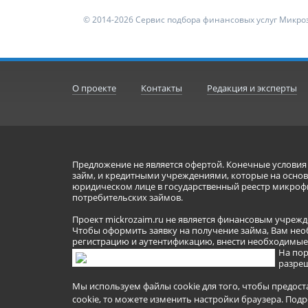
© 2014-2026 Сервис подбора финансовых услуг Микроз
О проекте
Контакты
Редакция и эксперты
Предложение не является офертой. Конечные услови
займ, и кредитными учреждениями, которые на основа
юридическом лице в государственный реестр микроф
потребительских займов.
Проект mickrozaim.ru не является финансовым учрежд
Чтобы оформить заявку на получение займа, Вам нео
регистрацию и аутентификацию, внести необходимые л
На пор
разреш
Мы используем файлы cookie для того, чтобы предост
cookie, то можете изменить настройки браузера.
Подр