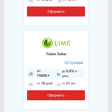
Оформить
Лайм-Займ
157 отзывов
до
0.8%
до
в
70000
₽
день
10
21
от
дней
от
лет
Оформить