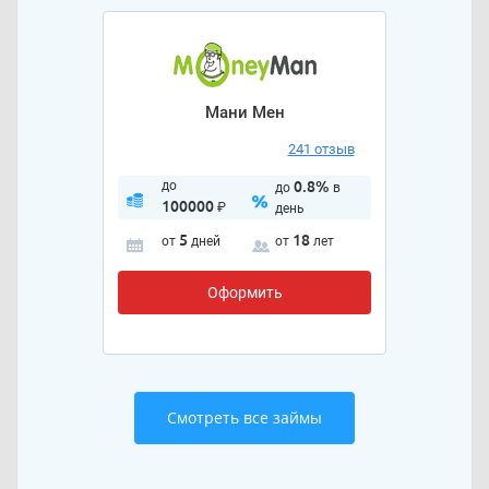
Мани Мен
241 отзыв
до
0.8%
до
в
100000
₽
день
5
18
от
дней
от
лет
Оформить
Смотреть все займы