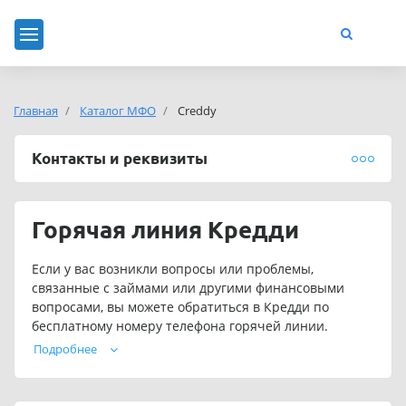
Главная
Каталог МФО
Сreddy
Контакты и реквизиты
Горячая линия Кредди
Если у вас возникли вопросы или проблемы,
связанные с займами или другими финансовыми
вопросами, вы можете обратиться в Кредди по
бесплатному номеру телефона горячей линии.
Операторы смогут помочь вам с задолженностью,
Подробнее
продлением займа Кредди и другими вопросами.