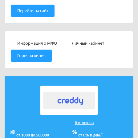
Перейти на сайт
Информация о МФО
Личный кабинет
Горячая линия
8 отзывов
*
1000
500000
0%
от
до
от
в день