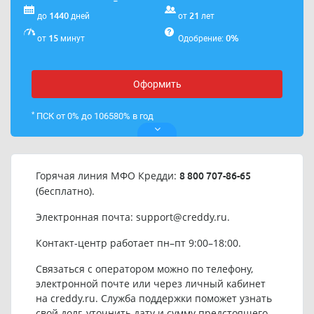
1440
21
до
дней
от
лет
15
0%
от
минут
Одобрение:
Оформить
*
ПСК от 0% до 106580% в год
Горячая линия МФО Кредди:
8 800 707-86-65
(бесплатно).
Электронная почта:
support@creddy.ru
.
Контакт-центр работает пн–пт 9:00–18:00.
Связаться с оператором можно по телефону,
электронной почте или через личный кабинет
на creddy.ru. Служба поддержки поможет узнать
свой долг, уточнить дату и сумму предстоящего