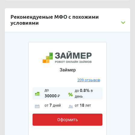
Рекомендуемые МФО с похожими
условиями
Займер
209 отзывов
до
0.8%
до
в
30000
₽
день
7
18
от
дней
от
лет
Оформить