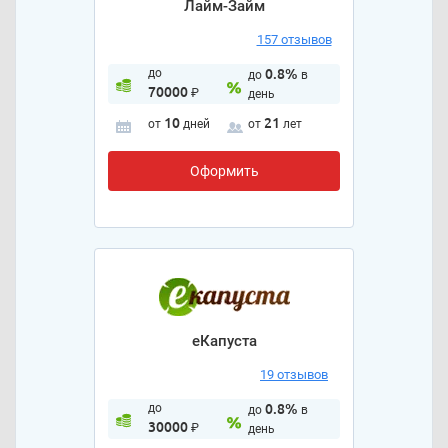
Лайм-Займ
157 отзывов
до
0.8%
до
в
70000
₽
день
10
21
от
дней
от
лет
Оформить
еКапуста
19 отзывов
до
0.8%
до
в
30000
₽
день