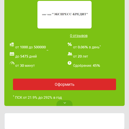
0 отзывов
*
1000
500000
0.06%
от
до
от
в день
5475
20
до
дней
от
лет
30
45%
от
минут
Одобрение:
Оформить
*
ПСК от 21.9% до 292% в год