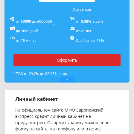
0 отзывов
*
50000
6000000
0.08%
от
до
от
в день
1095
21
до
дней
от
лет
15
45%
от
минут
Одобрение:
Оформить
*
ПСК от 29.2% до 83.95% в год
Личный кабинет
На официальном сайте МФО Европейский
экспресс кредит личный кабинет не
предусмотрен. Оформить заявку можно через
форму на сайте, по телефону или в офисе