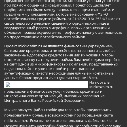
Предложение не является офертой. Конечные условия уточняйте
при прямом общении с кредиторами. Проект осуществляет
подбор микрозаймов между лицом, желающим взять займ, и
кредитными учреждениями, которые на основании ФЗ «О
потребительском кредите (займе)» от 21.12.2013 № 353-ФЗ имеют
свидетельство о внесении сведений о юридическом лице в
государственный реестр микрофинансовых организаций и
обладают правом осуществлять профессиональную деятельность
по предоставлению потребительских займов.
Проект mickrozaim.ru не является финансовым учреждением,
банком или кредитором, и не несёт ответственности за любые
заключенные договоры кредитования или их условия. Чтобы
оформить заявку на получение займа, Вам необходимо перейти
на сайт одной из микрофинансовых компаний, представленных
на данном сайте, и уже там пройти регистрацию и
аутентификацию, внести необходимые личные и контактные
данные. Сервис предназначен для лиц старше 18 лет.
На портале
Mickrozaim.ru
представлены финансовые услуги банков, кредитных и
микрофинансовых организаций, имеющих разрешение
Центрального Банка Российской Федерации.
Мы используем файлы cookie для того, чтобы предоставить
пользователям больше возможностей при посещении сайта
mickrozaim.ru. Если вы не хотите использовать файлы cookie, то
можете изменить настройки браузера.
Подробности об условиях