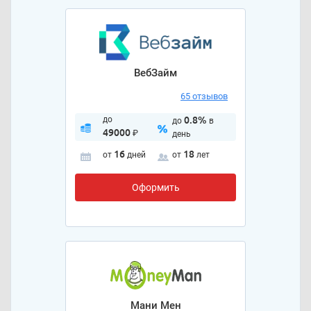
ВебЗайм
65 отзывов
до
0.8%
до
в
49000
₽
день
16
18
от
дней
от
лет
Оформить
Мани Мен