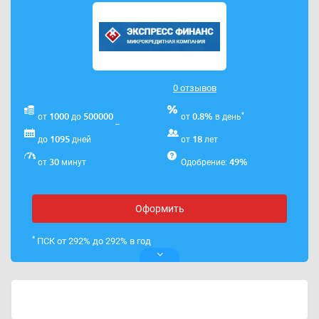
0 отзывов
*
1000
500000
0.8%
от
до
от
в день
1095
18
до
дней
от
лет
30
49%
от
минут
Одобрение:
Оформить
*
ПСК от 292% до 292% в год