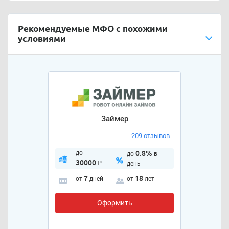
Рекомендуемые МФО с похожими
условиями
Займер
209 отзывов
до
0.8%
до
в
30000
₽
день
7
18
от
дней
от
лет
Оформить