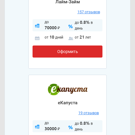
Лайм-Займ
157 отзывов
до
0.8%
до
в
70000
₽
день
10
21
от
дней
от
лет
Оформить
еКапуста
19 отзывов
до
0.8%
до
в
30000
₽
день