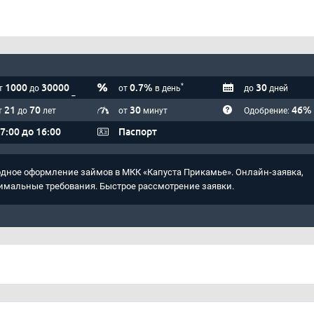
1000
30000
0.7%
30
*
т
до
от
в день
до
дней
21
70
30
46%
т
до
лет
от
минут
Одобрение:
 7:00 до 16:00
Паспорт
дное оформление займов в МКК «Капуста Прикамье». Онлайн-заявка,
мальные требования. Быстрое рассмотрение заявки.