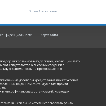
Оставайтесь с нами:
 конфиденциальности
Карта сайта
ет подбор микрозаймов между лицом, желающим взять
имеют свидетельство о внесении сведений о
альную деятельность по предоставлению
заключенные договоры кредитования или их условия.
авленных на данном сайте, и уже там пройти
лет.
ных и микрофинансовых организаций, имеющих
ozaim.ru. Если вы не хотите использовать файлы