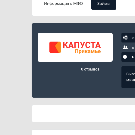
Информация о МФО
Займы
о
о
с
0 отзывов
Выго
мини