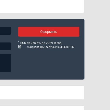
Оформить
*
ПСК от 255.5% до 292% в год
Лицензия ЦБ РФ №651403394006136