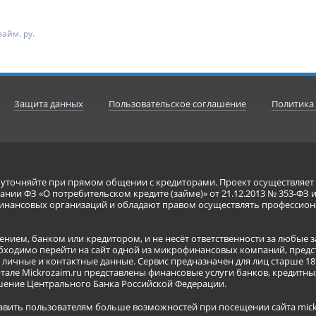
айм. ру.
Защита данных
Пользовательское соглашение
Политика
я уточняйте при прямом общении с кредиторами. Проект осуществля
нии ФЗ «О потребительском кредите (займе)» от 21.12.2013 № 353-ФЗ 
инансовых организаций и обладают правом осуществлять профессион
ением, банком или кредитором, и не несёт ответственности за любые 
бходимо перейти на сайт одной из микрофинансовых компаний, предст
ичные и контактные данные. Сервис предназначен для лиц старше 18 
тале Mickrozaim.ru представлены финансовые услуги банков, кредит
ение Центрального Банка Российской Федерации.
авить пользователям больше возможностей при посещении сайта mickr