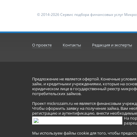
© 2014-2026 Сервис подбора финансовых услуг Микроз
О проекте
Контакты
Редакция и эксперты
Предложение не является офертой. Конечные услови
займ, и кредитными учреждениями, которые на основа
юридическом лице в государственный реестр микроф
потребительских займов.
Проект mickrozaim.ru не является финансовым учрежд
Чтобы оформить заявку на получение займа, Вам нео
регистрацию и аутентификацию, внести необходимые л
На пор
разреш
Мы используем файлы cookie для того, чтобы предост