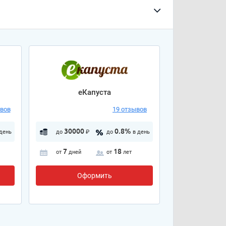
еКапуста
ывов
19 отзывов
30000
0.8%
 день
до
₽
до
в день
7
18
от
дней
от
лет
Оформить