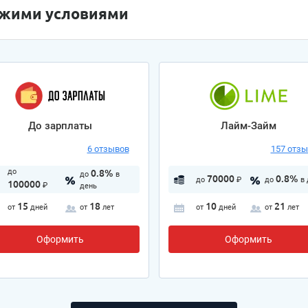
ожими условиями
До зарплаты
Лайм-Займ
6 отзывов
157 отз
до
0.8%
до
в
70000
0.8%
до
₽
до
в
100000
₽
день
15
18
10
21
от
дней
от
лет
от
дней
от
лет
Оформить
Оформить