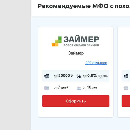
Рекомендуемые МФО с пох
Займер
209 отзывов
30000
0.8%
до
₽
до
в день
7
18
от
дней
от
лет
Оформить