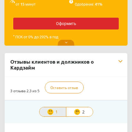
15
41%
от
минут
Одобрение:
Оформить
*
ПСК от 0% до 292% в год
Отзывы клиентов и должников о
Кардзайм
Оставить отзыв
3 отзыва
2.3 из 5
1
2