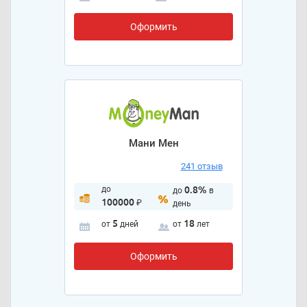
Оформить
Мани Мен
241 отзыв
до
0.8%
до
в
100000
₽
день
5
18
от
дней
от
лет
Оформить