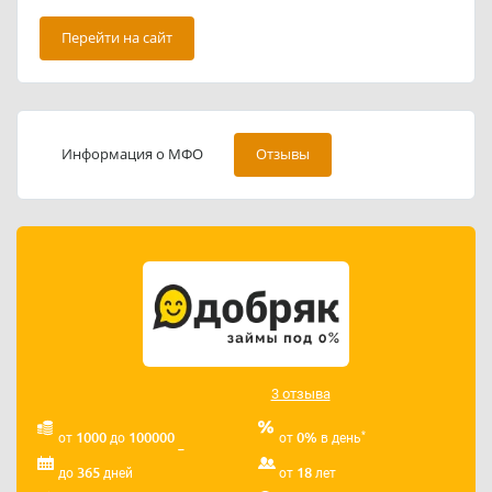
клиенты также сообщают о возможности продления
Перейти на сайт
срока займа через личный кабинет. Если вы
являетесь клиентом Кардзайм и имеете опыт работы
с компанией, вы можете оставить свой отзыв на
сайте.
Информация о МФО
Отзывы
3 отзыва
*
1000
100000
0%
от
до
от
в день
365
18
до
дней
от
лет