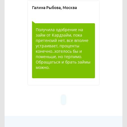
Галина Рыбова, Москва
Получила одобрение на
займ от Кардзайм, пока
претензий нет, все вполне
устраивает, проценты
конечно..хотелось бы и
поменьше, но терпимо.
Обращаться и брать займы
можно.