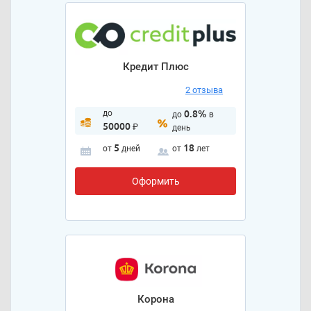
Кредит Плюс
2 отзыва
до
0.8%
до
в
50000
₽
день
5
18
от
дней
от
лет
Оформить
Корона