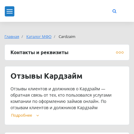
Главная
Каталог МФО
Сardzaim
Контакты и реквизиты
Отзывы Кардзайм
Отзывы клиентов и должников о Кардзайм —
обратная связь от тех, кто пользовался услугами
компании по оформлению займов онлайн. По
отзывам клиентов и должников Кардзайм
предоставляет удобный сервис для получения
Подробнее
займов онлайн на карту. Клиенты отмечают
возможность получения займа без процентов, а
также гибкость в погашении долга. Некоторые