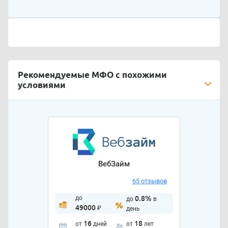
Рекомендуемые МФО с похожими
условиями
ВебЗайм
65 отзывов
до
0.8%
до
в
49000
₽
день
16
18
от
дней
от
лет